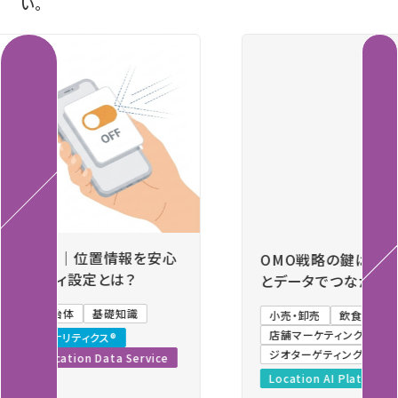
い。
Previous
Next
OMO戦略の鍵は「人流データ」。メーカー・代理店
とデータでつながる次世代の店舗分析と集客施策
小売・卸売
飲食・外食
メーカー
広告代理店
店舗マーケティング
エリアマーケティング
ジオターゲティング広告
Location AI Platform®
Location Data Service