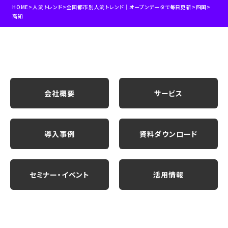
HOME
>
人流トレンド
>
全国都市別人流トレンド｜オープンデータで毎日更新
>
四国
>
高知
会社概要
サービス
導入事例
資料ダウンロード
セミナー・イベント
活用情報