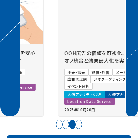
Previous
Next
OOH広告の価値を可視化。人流データ活用でオン
オフ統合と効果最大化を実現
小売・卸売
飲食・外食
メーカー
観光・自治体
広告代理店
ジオターゲティング広告
屋外広告
イベント分析
人流アナリティクス®
人流アナリティクス®ツーリズム
Location Data Service
2025年10月20日
難易度：低