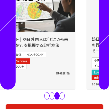
Previous
Next
訪日インバウンドマーケティングとは？訪日外国人
の行動分析から広告アプローチまでを人流データ
で一気通貫
小売・卸売
飲食・外食
観光・自治体
広告代理店
インバウンド
Location AI Platform®
Location Data Service
Inbound Marketing Service
2026年04月05日
難易度：低