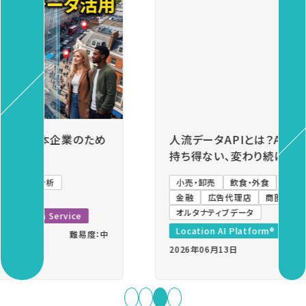
Previous
Next
人流データAPIとは？AIモデルが学習データとして
持ち得ない、変わり続ける実世界の人流をつなぐ
小売・卸売
飲食・外食
メーカー
観光・自治体
金融
広告代理店
商圏分析
出店計画
基礎知識
オルタナティブデータ
Location AI Platform®
2026年06月13日
難易度：中