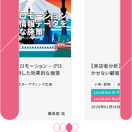
Previous
Next
【来店者分析】位置情報を活用した店舗運営に欠
かせない顧客行動分析
小売・卸売
店舗マーケティング
競合分析
Location AI Platform®
人流アナリティクス®
Location Marketing Service
2024年01月16日
難易度：中