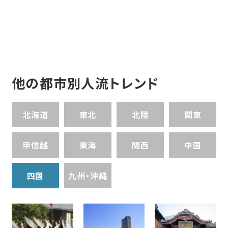
他の都市別人流トレンド
北海道
東北
北陸
関東
甲信越
東海
関西
中国
四国
九州・沖縄