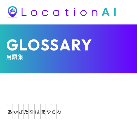
GLOSSARY
用語集
あ
か
さ
た
な
は
ま
や
ら
わ