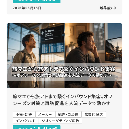
2026年06月13日
難易度：中
旅マエから旅アトまで繋ぐインバウンド集客。オフ
シーズン対策と再訪促進を人流データで動かす
小売・卸売
メーカー
観光・自治体
広告代理店
インバウンド
ジオターゲティング広告
Location AI Platform®