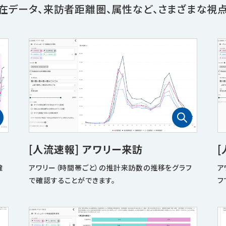
在データ、
来訪者距離圏、属性など、さまざまな視
[人流速報] アワリー来訪
確
アワリー（時間帯ごと）の推計来訪数の推移をグラフ
ア
で確認することができます。
フ