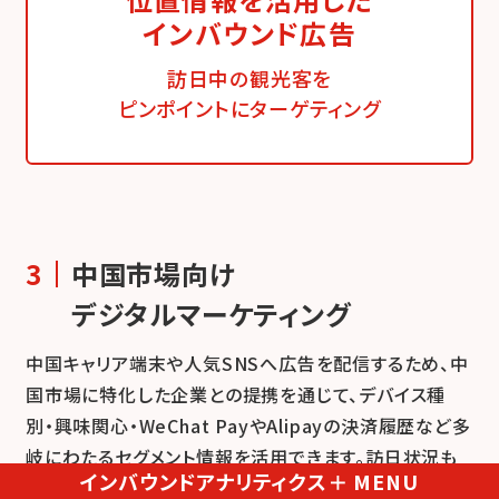
インバウンド広告
訪日中の観光客を
ピンポイントにターゲティング
中国市場向け
デジタルマーケティング
中国キャリア端末や人気SNSへ広告を配信するため、中
国市場に特化した企業との提携を通じて、デバイス種
別・興味関心・WeChat PayやAlipayの決済履歴など多
岐にわたるセグメント情報を活用できます。訪日状況も
インバウンドアナリティクス＋ MENU
含めて、精度の高いターゲティング広告を実施すること