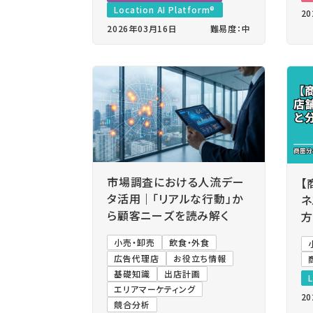
Location AI Platform®
2
2026年03月16日
難易度：中
市場調査における人流デー
【
タ活用｜「リアルな行動」か
ネ
ら顧客ニーズを読み解く
方
小売・卸売
飲食・外食
広告代理店
お役立ち情報
基礎知識
出店計画
L
エリアマーケティング
2
競合分析