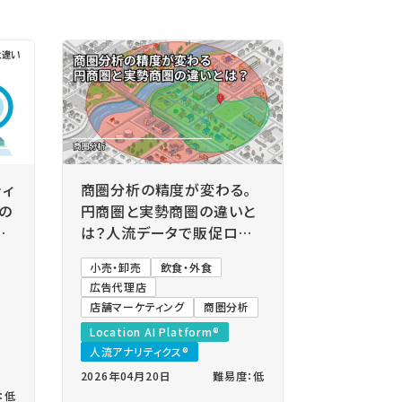
ィ
商圏分析の精度が変わる。
の
円商圏と実勢商圏の違いと
用
は？人流データで販促ロス
を防ぐ「真の集客エリア」を
小売・卸売
飲食・外食
可視化する方法
広告代理店
店舗マーケティング
商圏分析
Location AI Platform®
人流アナリティクス®
2026年04月20日
難易度：低
：低