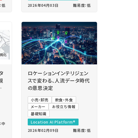
：低
2026年04月03日
難易度：低
タ
ロケーションインテリジェン
視
スで変わる、人流データ時代
規
の意思決定
小売・卸売
飲食・外食
メーカー
お役立ち情報
基礎知識
Location AI Platform®
：中
2026年02月09日
難易度：低