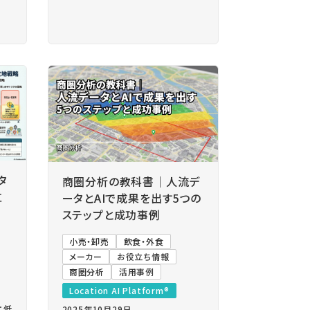
タ
商圏分析の教科書｜人流デ
立
ータとAIで成果を出す5つの
ステップと成功事例
小売・卸売
飲食・外食
メーカー
お役立ち情報
商圏分析
活用事例
Location AI Platform®
：低
2025年10月29日