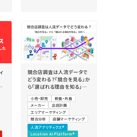
ィ
競合店調査は人流データで
行
どう変わる？「競合を見る」か
チ
ら「選ばれる理由を知る」分
通
析へ
小売・卸売
飲食・外食
メーカー
出店計画
エリアマーケティング
競合分析
店舗マーケティング
人流アナリティクス®
Location AI Platform®