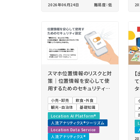
2026年06月24日
難易度：低
2
スマホ位置情報のリスクと対
【
策｜位置情報を安心して使
て
用するためのセキュリティ設
タ
定とは？
地
小売・卸売
飲食・外食
観光・自治体
基礎知識
Location AI Platform®
人流アナリティクス®ツーリズム
L
Location Data Service
人流アナリティクス®
2