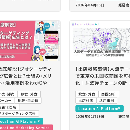
2026年04月05日
難易度
徹底解説】ジオターゲティ
【出店戦略事例】人流デー
グ広告とは？仕組み・メリ
で東京の未回収商圏を可
ト・活用事例をわかりやす
化｜居酒屋チェーンの新
解説
出店分析
小売・卸売
飲食・外食
飲食・外食
商圏分析
メーカー
観光・自治体
出店計画
活用事例
広告代理店
Location AI Platform®
ジオターゲティング広告
2026年02月19日
難易度
ocation AI Platform®
ocation Marketing Service