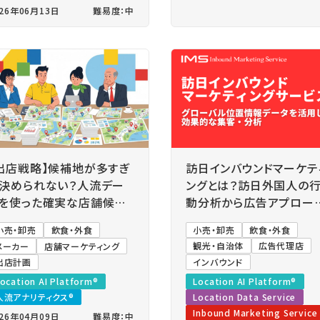
026年06月13日
難易度：中
出店戦略】候補地が多すぎ
訪日インバウンドマーケテ
決められない？人流デー
ングとは？訪日外国人の
を使った確実な店舗候補
動分析から広告アプロー
の絞り込み方
までを人流データで一気
小売・卸売
飲食・外食
小売・卸売
飲食・外食
貫
メーカー
店舗マーケティング
観光・自治体
広告代理店
出店計画
インバウンド
ocation AI Platform®
Location AI Platform®
人流アナリティクス®
Location Data Service
Inbound Marketing Service
026年04月09日
難易度：中