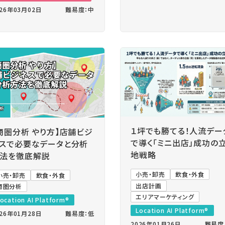
026年03月02日
難易度：中
１坪でも勝てる！人流デー
商圏分析 やり方】店舗ビジ
で導く「ミニ出店」成功の
スで必要なデータと分析
地戦略
法を徹底解説
小売・卸売
飲食・外食
小売・卸売
飲食・外食
出店計画
商圏分析
エリアマーケティング
ocation AI Platform®
Location AI Platform®
026年01月28日
難易度：低
2026年01月26日
難易度