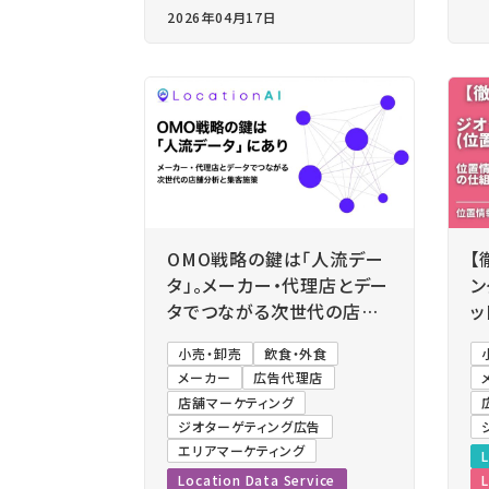
2026年04月17日
OMO戦略の鍵は「人流デー
【
タ」。メーカー・代理店とデー
ン
タでつながる次世代の店舗
ッ
分析と集客施策
く
小売・卸売
飲食・外食
メーカー
広告代理店
店舗マーケティング
ジオターゲティング広告
エリアマーケティング
L
Location Data Service
L