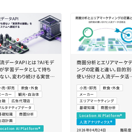
流データAPIとは？AIモデ
商圏分析とエリアマーケテ
が学習データとして持ち
ングの定義と違い。目的別
ない、変わり続ける実世界
使い分けと人流データ活
人流をつなぐ
法
小売・卸売
飲食・外食
小売・卸売
飲食・外食
メーカー
観光・自治体
メーカー
金融
広告代理店
エリアマーケティング
オルタナティブデータ
基礎知識
商圏分析
基礎知識
商圏分析
Location AI Platform®
出店計画
人流アナリティクス®
ocation AI Platform®
2026年04月24日
難易度