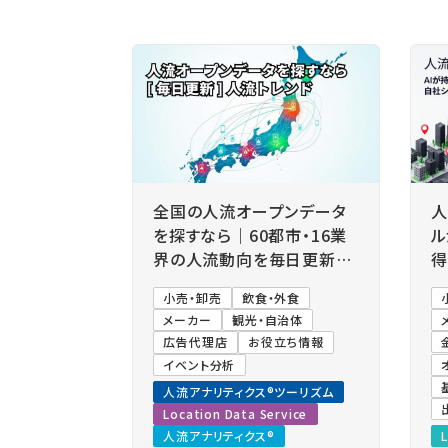
全国の人流オープンデータ
人
を探すなら｜60都市・16業
ル
界の人流動向を毎日更新
得
「人流トレンド」
の
小売・卸売
飲食・外食
メーカー
観光・自治体
広告代理店
お役立ち情報
イベント分析
人流アナリティクス®ツーリズム
Location Data Service
人流アナリティクス®
L