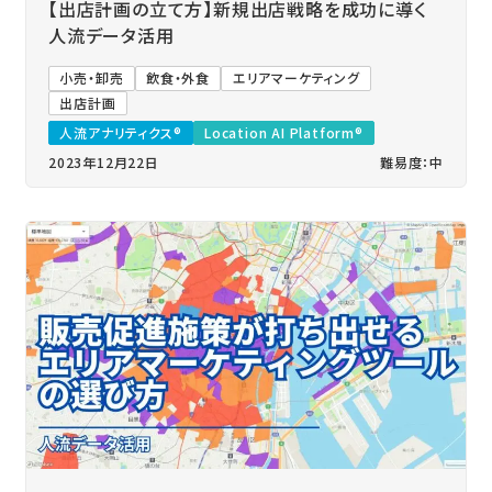
【出店計画の立て方】新規出店戦略を成功に導く
人流データ活用
小売・卸売
飲食・外食
エリアマーケティング
出店計画
人流アナリティクス®
Location AI Platform®
2023年12月22日
難易度：中