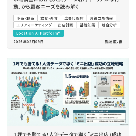
動」から顧客ニーズを読み解く
小売・卸売
飲食・外食
広告代理店
お役立ち情報
エリアマーケティング
出店計画
基礎知識
競合分析
Location AI Platform®
2026年02月09日
難易度：低
１坪でも勝てる！人流データで導く「ミニ出店」成功