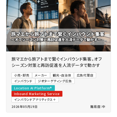
旅マエから旅アトまで繋ぐインバウンド集客。オフ
シーズン対策と再訪促進を人流データで動かす
小売・卸売
メーカー
観光・自治体
広告代理店
インバウンド
ジオターゲティング広告
Location AI Platform®
Inbound Marketing Service
インバウンドアナリティクス＋
2026年05月19日
難易度：中