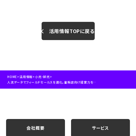
活用情報TOPに戻る
HOME
>
活用情報
>
小売・卸売
>
人流データでフィールドセールスを進化。量販店向け提案力を高める営業DX
会社概要
サービス