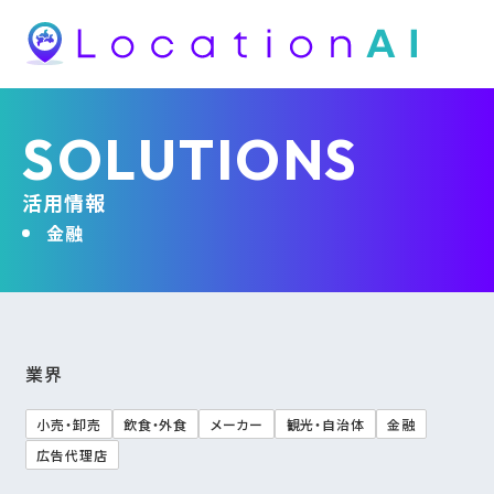
SOLUTIONS
活用情報
金融
業界
小売・卸売
飲食・外食
メーカー
観光・自治体
金融
広告代理店