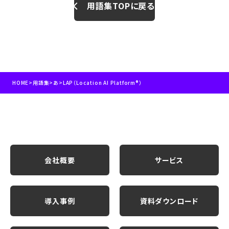
用語集TOPに戻る
HOME
>
用語集
>
あ
>
LAP（Location AI Platform®）
会社概要
サービス
導入事例
資料ダウンロード