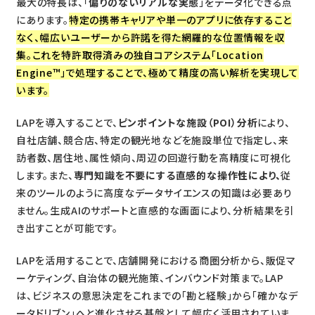
最大の特長は、「
偏りのないリアルな実態
」をデータ化できる点
にあります。
特定の携帯キャリアや単一のアプリに依存すること
なく、幅広いユーザーから許諾を得た網羅的な位置情報を収
集。これを特許取得済みの独自コアシステム「Location
Engine™」で処理することで、極めて精度の高い解析を実現して
います。
LAPを導入することで、
ピンポイントな施設（POI）分析
により、
自社店舗、競合店、特定の観光地などを施設単位で指定し、来
訪者数、居住地、属性傾向、周辺の回遊行動を高精度に可視化
します。また、
専門知識を不要にする直感的な操作性により、
従
来のツールのように高度なデータサイエンスの知識は必要あり
ません。生成AIのサポートと直感的な画面により、分析結果を引
き出すことが可能です。
LAPを活用することで、店舗開発における商圏分析から、販促マ
ーケティング、自治体の観光施策、インバウンド対策まで。LAP
は、ビジネスの意思決定をこれまでの「勘と経験」から「確かなデ
ータドリブン」へと進化させる基盤として幅広く活用されていま