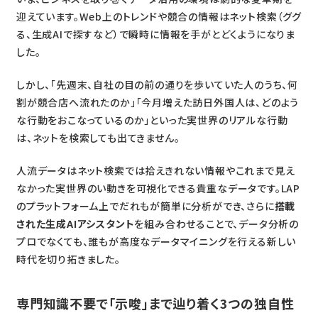
迎えています。Web上のトレンドや競合の情報はネット検索（ググ
る、生成AIで探すなど）で瞬時に情報を手がとどくようになりま
した。
しかし、「先週末、自社の目の前の通りを歩いていた人のうち、何
割が競合店へ流れたのか」「今月増えた訪日外国人は、どのよう
な行動をおこなっているのか」といった実世界のリアルな行動
は、ネットを検索しても出てきません。
人流データはネット検索では拾えきれない情報やこれまで見え
なかった実世界のい動きを可視化できる貴重なデータです。LAP
のプラットフォーム上でだれもが簡単に分析ができ、さらに
搭載
された生成AIアシスタント
を組み合わせることで、データ分析の
プロでなくても、誰もが高度なデータマイニングを行える新しい
時代を切り拓きました。
専門知識不要で「示唆」まで辿り着く3つの独自性