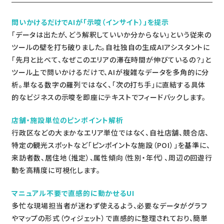
問いかけるだけでAIが「示唆（インサイト）」を提示
「データは出たが、どう解釈していいか分からない」という従来の
ツールの壁を打ち破りました。自社独自の生成AIアシスタントに
「先月と比べて、なぜこのエリアの滞在時間が伸びているの？」と
ツール上で問いかけるだけで、AIが複雑なデータを多角的に分
析。単なる数字の羅列ではなく、「次の打ち手」に直結する具体
的なビジネスの示唆を即座にテキストでフィードバックします。
店舗・施設単位のピンポイント解析
行政区などの大まかなエリア単位ではなく、自社店舗、競合店、
特定の観光スポットなど「ピンポイントな施設（POI）」を基準に、
来訪者数、居住地（推定）、属性傾向（性別・年代）、周辺の回遊行
動を高精度に可視化します。
マニュアル不要で直感的に動かせるUI
多忙な現場担当者が迷わず使えるよう、必要なデータがグラフ
やマップの形式（ウィジェット）で直感的に整理されており、簡単