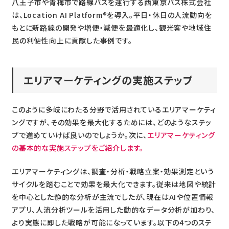
の減少を危惧し、「新しい事業の柱」を作...
八王子市や青梅市で路線バスを運行する西東京バス株式会社
は、Location AI Platform®を導入。平日・休日の人流動向を
もとに新路線の開発や増便・減便を最適化し、観光客や地域住
民の利便性向上に貢献した事例です。
エリアマーケティングの実施ステップ
このように多岐にわたる分野で活用されているエリアマーケティ
ングですが、その効果を最大化するためには、どのようなステッ
プで進めていけば良いのでしょうか。次に、
エリアマーケティング
の基本的な実施ステップをご紹介します。
エリアマーケティングは、調査・分析・戦略立案・効果測定という
サイクルを踏むことで効果を最大化できます。従来は地図や統計
を中心とした静的な分析が主流でしたが、現在はAIや位置情報
アプリ、人流分析ツールを活用した動的なデータ分析が加わり、
より実態に即した戦略が可能になっています。以下の4つのステ