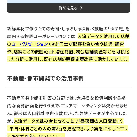
べ放題で知られる「ゆず庵」の2つのエリアにおいて、実際の店舗課題を元
に人流データを駆使して検証した実勢商圏の詳細な分析から打ち手につ
なげる販促施策において成功を収めた事例をご紹介いたします。LAP導入
事例の掲載内容実勢商圏を把握する為に活用できる人流データとその方
法分析1. カニバリゼーションの検証...
新鮮素材で作りたての寿司・しゃぶしゃぶ食べ放題の「ゆず庵」を
展開する物語コーポレーションでは、
人流データを活用した店舗
の
カニバリゼーション
（店舗同士が顧客を食い合う状況）調査
や、店舗ごとの商圏範囲・潜在商圏、競合店舗調査などを可視化
した分析に活用し、既存店舗の販促施策改善に活かしています。
不動産・都市開発での活用事例
不動産開発や都市計画の分野では、大規模な投資判断や長期
的な開発計画を行ううえで、エリアマーケティングは欠かせませ
ん。従来は人口統計や世帯数といった静的データが中心でした
が、
人流データを組み合わせることで「
昼夜間の人口変動
」や
「
平日・休日ごとの人の流れ
」を把握でき、より実態に即したエリ
ア評価が可能になっています。