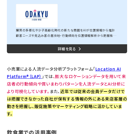
株式会社小田急百貨店
購買の多様化や少子高齢化時代の新たな商圏をAIが位置情報から推計
顧客ニーズや見込み客の居住地・行動傾向を位置情報解析から把握株式
会社小田急百貨店小田急電鉄のグループ会社である小田急百貨店では、
鉄道会社ならではの強固な顧客との関係をベースに、お客様情報(会員)
情報を分析し、顧客のニーズにそったマーケティング活動を推進していま
す。しかしながら、従来までは百貨店へ訪れる全ての来店客のうち、会員情
報として分析できる対象は一部に止まり、多くの来店客のニーズ把握、情
報提供方法に課題を抱えていました。今回、小...
小売業による人流データ分析プラットフォーム「
Location AI
Platform®（LAP）
」では
、膨大なロケーションデータを用いて来
店者の行動傾向や買いまわりパターンを人流データとAI分析に
より可視化しています。
また、
近年では従来の会員データだけで
は把握できなかった自社が保有する情報の外にある来店客層の
動きを把握し、販促施策やマーケティング戦略に活かしていま
す。
飲食業での活用事例