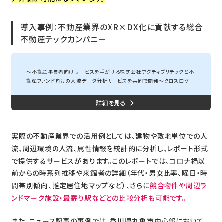
導入事例：不動産業界のXR×DX化に貢献する総合
不動産テックカンパニー
不動産ファンド向け「オルタナティブデータ」として不動産投資運用のための「人流...
～不動産事業者向けサービスを手がける株式会社アクティブリテックと不
動産ファンド向けの人流データ分析サービスを共同で開発～クロスロケー
ションズ株式会社（本社：東京都渋谷区、代表取締役：小尾一介。以下、当
社）は、独自開発した位置情報ビッグデータ活用プラットフォーム「 Locati
on AI Platform®（以下、LAP） 」を使用して、不動産関連事業者へのデジ
タルトランスフォーメーション（DX）支援サービスをてがける株式会社アク
ティブリテック（本社：東京都新宿区、代表取締役社長 前田 拓海。以下、ア
クティブリテック社）と...
実際の不動産業界での活用例としては、建物や敷地単位での人
流、周辺環境の人流、属性情報を統計的に分析し、レポート形式
で提供するサービスがあります。このレポートでは、コロナ禍以
前からの時系列推移や来館者の詳細（年代・男女比率、曜日・時
間帯別傾向、推定居住地マップなど）、さらに
競合物件や周辺ラ
ンドマーク施設・最寄り駅などとの比較分析も可能です。
また、ニュース記事の事例では、香川県丸亀市中心部において