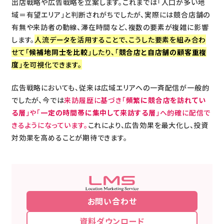
出店戦略や広告戦略を立案します。これまでは「人口が多い地
域＝有望エリア」と判断されがちでしたが、実際には競合店舗の
有無や来訪者の動線、滞在時間など、複数の要素が複雑に影響
します。
人流データを活用することで、こうした要素を組み合わ
せて「
候補地同士を比較
」したり、「
競合店と自店舗の顧客重複
度
」を可視化できます。
広告戦略においても、従来は広域エリアへの一斉配信が一般的
でしたが、今では
来訪履歴に基づき「
頻繁に競合店を訪れてい
る層
」や「
一定の時間帯に集中して来訪する層
」へ的確に配信で
きるようになっています。
これにより、広告効果を最大化し、投資
対効果を高めることが期待できます。
お問い合わせ
資料ダウンロード