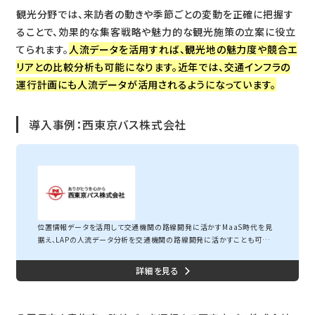
観光分野では、来訪者の動きや季節ごとの変動を正確に把握す
ることで、効果的な集客戦略や魅力的な観光施策の立案に役立
てられます。
人流データを活用すれば、観光地の魅力度や競合エ
リアとの比較分析も可能になります。近年では、交通インフラの
運行計画にも人流データが活用されるようになっています。
導入事例：西東京バス株式会社
西東京バス株式会社
位置情報データを活用して交通機関の路線開発に活かすMaaS時代を見
据え、LAPの人流データ分析を交通機関の路線開発に活かすことも可能に
西東京バス株式会社八王子市や青梅市等の西東京エリアにおいてバスに
よる旅客運送業を行っている西東京バス株式会社(本社:東京都八王子市)
が、位置情報ビッグデータ解析エンジン「Location Engine™」とその機能
を使ったクラウド型人流分析プラットフォーム「 Location AI Platform® 」
を導入いたしました。課題・地域の労働人口減少に伴う、バス利用のお客様