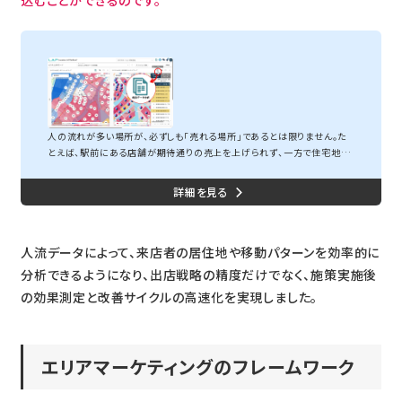
人流データ×自社データで実勢商圏を把握する
人の流れが多い場所が、必ずしも「売れる場所」であるとは限りません。た
とえば、駅前にある店舗が期待通りの売上を上げられず、一方で住宅地に
ある店舗が安定した成果を出し続けている。そんな事例は、小売の現場で
決して珍しくありません。つまり、「人がいる場所」と「買う人がいる場所」は、
必ずしも一致しないのです。では、「どこに販促をかければ効果があるの
か？」「新店舗の出店先は、どのエリアが最適か？」こうした問いに答え
る“実態に基づいた商圏の把握”こそが、小売業における重要な戦略課題
のひとつです。小売業におけ...
人流データによって、来店者の居住地や移動パターンを効率的に
分析できるようになり、出店戦略の精度だけでなく、施策実施後
の効果測定と改善サイクルの高速化を実現しました。
エリアマーケティングのフレームワーク