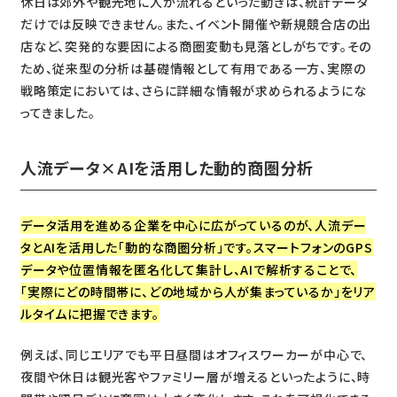
休日は郊外や観光地に人が流れるといった動きは、統計データ
だけでは反映できません。また、イベント開催や新規競合店の出
店など、突発的な要因による商圏変動も見落としがちです。その
ため、従来型の分析は基礎情報として有用である一方、実際の
戦略策定においては、さらに詳細な情報が求められるようにな
ってきました。
人流データ×AIを活用した動的商圏分析
データ活用を進める企業を中心に広がっているのが、人流デー
タとAIを活用した「動的な商圏分析」です。スマートフォンのGPS
データや位置情報を匿名化して集計し、AIで解析することで、
「実際にどの時間帯に、どの地域から人が集まっているか」をリア
ルタイムに把握できます。
例えば、同じエリアでも平日昼間はオフィスワーカーが中心で、
夜間や休日は観光客やファミリー層が増えるといったように、時