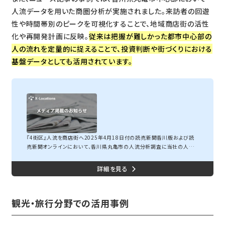
人流データを用いた商圏分析が実施されました。来訪者の回遊
性や時間帯別のピークを可視化することで、地域商店街の活性
化や再開発計画に反映。
従来は把握が難しかった都市中心部の
人の流れを定量的に捉えることで、投資判断や街づくりにおける
基盤データとしても活用されています。
丸亀市中心部人流分析結果を読売新聞に掲載
『4街区』人流を商店街へ2025年4月18日付の読売新聞香川版および読
売新聞オンラインにおいて、香川県丸亀市の人流分析調査に当社の人流
データを活用いただきました。この記事では、丸亀市の中心部における人
流の実態と、市が進める中心部活性化の取り組みについて取り上げられま
した。引用元：人通りの少ない中心部の商店街（いずれも丸亀市で）、読売
新聞記事の概要記事「中心部整備 『4街区』人流を商店街へ」では、丸亀
市の高齢化や人口減少といった課題の中で、市中心部の商店街が活気を
観光・旅行分野での活用事例
欠いている現状が報告されています。また、...