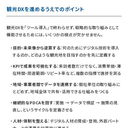
観光DXを進めるうえでのポイント
観光DXを「ツール導入」で終わらせず、戦略的な取り組みとして
機能させるためには、いくつかの視点が欠かせません。
目的・未来像から逆算する
：何のためにデジタル技術を導入
するのか、どのような観光地を目指すのかを先に定義する
KPIで成果を可視化する
：来訪者数だけでなく、消費単価・滞
在時間・周遊範囲・リピート率など、複数の指標で進捗を測る
地域・事業者間でデータを連携する
：個社単位の取り組みに
とどめず、地域全体で共有・活用できる仕組みをつくる
継続的なPDCAを回す
：実施 → データで検証 → 施策の見
直し、というサイクルを定着させる
人材・体制を整える
：デジタル人材の育成・登用、外部パート
ナーとの連携を計画的に進める