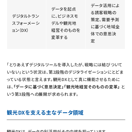
データ活用によ
データを起点
る誘客戦略の
デジタルトラン
に、ビジネスモ
策定、需要予測
スフォーメーシ
デルや観光地
に基づく地域全
ョン（DX）
経営そのものを
体での意思決
変革する
定
「とりあえずデジタルツールを導入したが、戦略には結びついて
いない」という状況は、第2段階のデジタライゼーションにとどま
っている状態と言えます。観光DXとして真に機能させるために
は、
「データに基づく意思決定」「観光地経営そのものの変革」
と
いう第3段階への展開が求められます。
観光DXを支える主なデータ領域
観光DXは、データの利活用がその中核を担っています。