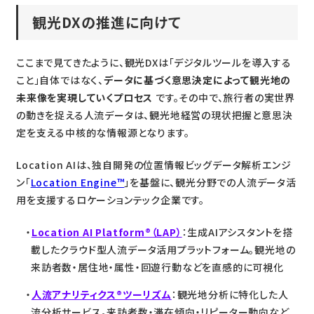
観光DXの推進に向けて
ここまで見てきたように、観光DXは「デジタルツールを導入する
こと」自体ではなく、
データに基づく意思決定によって観光地の
未来像を実現していくプロセス
です。その中で、旅行者の実世界
の動きを捉える人流データは、観光地経営の現状把握と意思決
定を支える中核的な情報源となります。
Location AIは、独自開発の位置情報ビッグデータ解析エンジ
ン「
Location Engine™
」を基盤に、観光分野での人流データ活
用を支援するロケーションテック企業です。
Location AI Platform®（LAP）
：生成AIアシスタントを搭
載したクラウド型人流データ活用プラットフォーム。観光地の
来訪者数・居住地・属性・回遊行動などを直感的に可視化
人流アナリティクス®ツーリズム
：観光地分析に特化した人
流分析サービス。来訪者数・滞在傾向・リピーター動向など