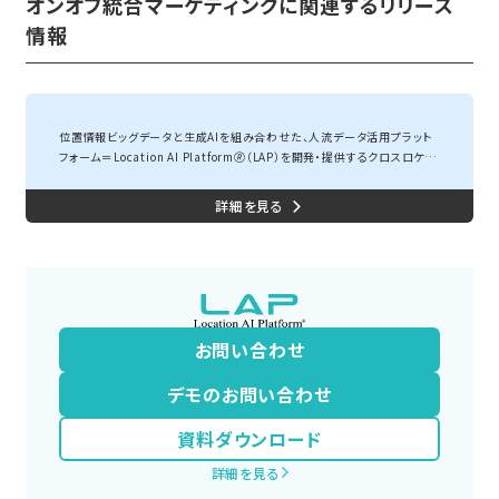
オンオフ統合マーケティングに関連するリリース
情報
全国30万超のデジタルサイネージの設置場所に人流データを提供開始。同時にサイネ...
位置情報ビッグデータと生成AIを組み合わせた、人流データ活用プラット
フォーム＝Location AI Platform🄬（LAP）を開発・提供するクロスロケー
ションズ株式会社（東京都渋谷区、代表取締役：小尾 一介、以下「クロスロ
ケーションズ」）は、ラクスル株式会社（本社：東京都港区、代表取締役社長
グループCEO：永見 世央、以下「ラクスル」）が運営する全国30万超のサイ
ネージを一元管理できる広告プラットフォーム「ラクスルサイネージ」に対
して人流データの提供を開始しました。さらに、サイネージ広告とスマホ位
置情報広告を連動させ...
お問い合わせ
デモのお問い合わせ
資料ダウンロード
詳細を見る