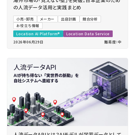
の人流データ活用と実践まとめ
小売・卸売
メーカー
出店計画
競合分析
お役立ち情報
Location AI Platform®
Location Data Service
2026年06月29日
難易度：中
人流データAPIとは？AIモデルが学習データとして