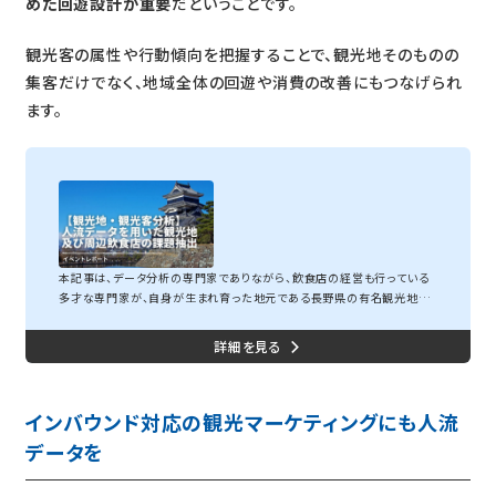
めた回遊設計が重要
だということです。
観光客の属性や行動傾向を把握することで、観光地そのものの
集客だけでなく、地域全体の回遊や消費の改善にもつなげられ
ます。
【観光地・観光客分析】人流データを用いた観光地及び周辺飲食店の課題抽出
本記事は、データ分析の専門家でありながら、飲食店の経営も行っている
多才な専門家が、自身が生まれ育った地元である長野県の有名観光地で
ある「松本城」とその周辺の飲食店を対象に人流データを活用した観光地
分析のレポートをまとめた記事になります。「観光地における集客には何
が必要なのか？」についての分析結果をわかりやすく記事にまとめ、解説し
ております。ぜひ、最後まで御覧ください。観光地分析とは観光地分析は、
観光地の魅力を最大化するために効果的なマーケティング戦略を展開し、
インバウンド対応の観光マーケティングにも人流
持続可能な観光誘致を促進するため...
データを