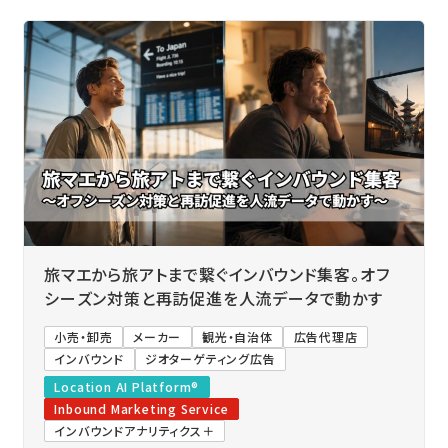
旅マエから旅アトまで繋ぐインバウンド集客。オフ
シーズン対策と再訪促進を人流データで動かす
小売・卸売
メーカー
観光・自治体
広告代理店
インバウンド
ジオターゲティング広告
Location AI Platform®
Inbound Marketing Service
インバウンドアナリティクス＋