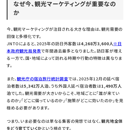
なぜ今、観光マーケティングが重要なの
か
今、観光マーケティングが注目される大きな理由は、観光需要の
回復と多様化です。
JNTOによると、2025年の訪日外客数は
4,268万3,600人
※日
本政府観光局発表
で年間過去最多となりました。訪日客が増え
る一方で、国・地域によって訪れる時期や行動の特徴は異なりま
す。
また、
観光庁の宿泊旅行統計調査
では、2025年12月の延べ宿
泊者数は
5,342万人泊
、うち外国人延べ宿泊者数は
1,490万人
泊
でした。観光需要が大きいからこそ、地域ごとに「誰が来てい
るのか」「どこに偏っているのか」「施策がどこに効いたのか」を見
極める必要があります。
つまり、いま必要なのは単なる集客の発想ではなく、
観光地全体
をどう育てていくか
という視点です。