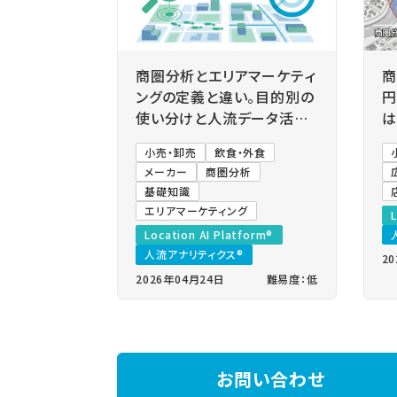
商圏分析とエリアマーケティ
商
ングの定義と違い。目的別の
円
使い分けと人流データ活用
は
法
を
小売・卸売
飲食・外食
可
メーカー
商圏分析
基礎知識
エリアマーケティング
L
Location AI Platform®
人流アナリティクス®
2
2026年04月24日
難易度：低
お問い合わせ