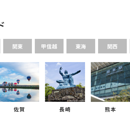
ド
関東
甲信越
東海
関西
佐賀
長崎
熊本