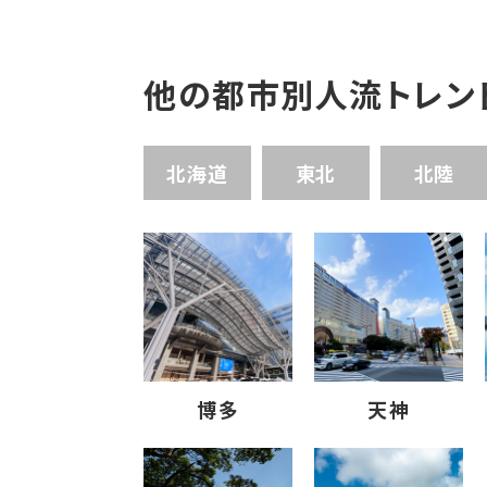
他の都市別人流トレン
北海道
東北
北陸
博多
天神