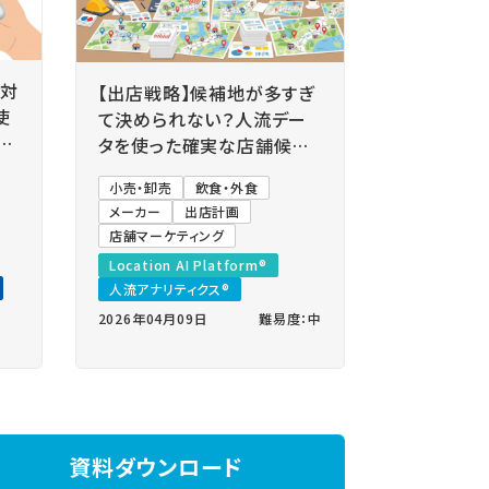
と対
【出店戦略】候補地が多すぎ
使
て決められない？人流デー
設
タを使った確実な店舗候補
地の絞り込み方
小売・卸売
飲食・外食
メーカー
出店計画
店舗マーケティング
Location AI Platform®
人流アナリティクス®
2026年04月09日
難易度：中
資料ダウンロード