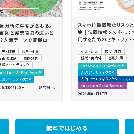
スマホ位置情報のリスク
圏分析の精度が変わる。
策｜位置情報を安心して
商圏と実勢商圏の違いと
用するためのセキュリティ
？人流データで販促ロス
定とは？
防ぐ「真の集客エリア」を
小売・卸売
飲食・外食
小売・卸売
飲食・外食
視化する方法
観光・自治体
基礎知識
広告代理店
商圏分析
店舗マーケティング
Location AI Platform®
人流アナリティクス®
ocation AI Platform®
人流アナリティクス®ツーリズム
人流アナリティクス®
Location Data Service
026年04月20日
難易度：低
2026年04月17日
無料ではじめる