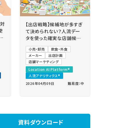
と対
【出店戦略】候補地が多すぎ
使
て決められない？人流デー
設
タを使った確実な店舗候補
地の絞り込み方
小売・卸売
飲食・外食
メーカー
出店計画
店舗マーケティング
Location AI Platform®
人流アナリティクス®
2026年04月09日
難易度：中
資料ダウンロード