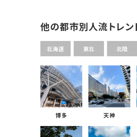
他の都市別人流トレン
北海道
東北
北陸
博多
天神