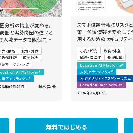
スマホ位置情報のリスク
圏分析の精度が変わる。
策｜位置情報を安心して
商圏と実勢商圏の違いと
用するためのセキュリティ
？人流データで販促ロス
定とは？
防ぐ「真の集客エリア」を
小売・卸売
飲食・外食
小売・卸売
飲食・外食
視化する方法
観光・自治体
基礎知識
広告代理店
商圏分析
店舗マーケティング
Location AI Platform®
人流アナリティクス®
ocation AI Platform®
人流アナリティクス®ツーリズム
人流アナリティクス®
Location Data Service
026年04月20日
難易度：低
2026年04月17日
無料ではじめる