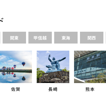
ド
関東
甲信越
東海
関西
佐賀
長崎
熊本