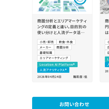
商圏分析とエリアマーケティ
商
ングの定義と違い。目的別の
円
使い分けと人流データ活用
は
法
を
小売・卸売
飲食・外食
可
メーカー
商圏分析
基礎知識
エリアマーケティング
L
Location AI Platform®
人流アナリティクス®
2
2026年04月24日
難易度：低
お問い合わせ