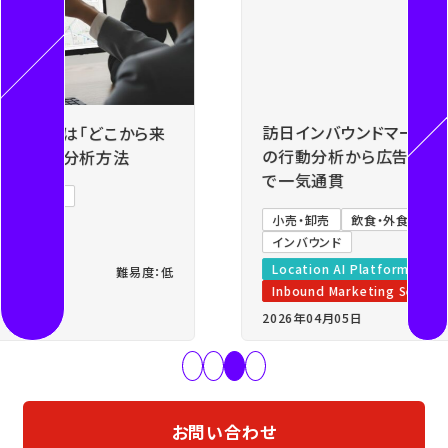
Previous
Next
訪日インバウンドマーケティングとは？訪日外国人
の行動分析から広告アプローチまでを人流データ
で一気通貫
小売・卸売
飲食・外食
観光・自治体
広告代理店
インバウンド
Location AI Platform®
Location Data Service
Inbound Marketing Service
2026年04月05日
難易度：低
お問い合わせ