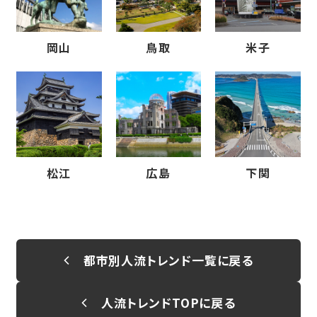
岡山
鳥取
米子
松江
広島
下関
都市別人流トレンド一覧に戻る
人流トレンドTOPに戻る