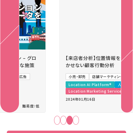
Previous
Next
【来店者分析】位置情報を活用した店舗運営に欠
かせない顧客行動分析
小売・卸売
店舗マーケティング
競合分析
Location AI Platform®
人流アナリティクス®
Location Marketing Service
2024年01月16日
難易度：中