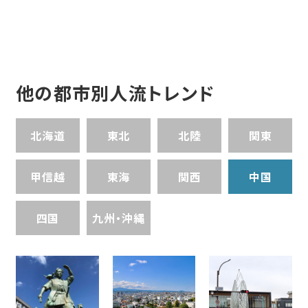
他の都市別人流トレンド
北海道
東北
北陸
関東
甲信越
東海
関西
中国
四国
九州・沖縄