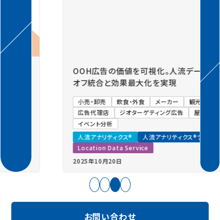
Previous
Next
OOH広告の価値を可視化。人流データ活用でオン
オフ統合と効果最大化を実現
小売・卸売
飲食・外食
メーカー
観光・自治体
広告代理店
ジオターゲティング広告
屋外広告
イベント分析
人流アナリティクス®
人流アナリティクス®ツーリズム
Location Data Service
2025年10月20日
難易度：低
お問い合わせ