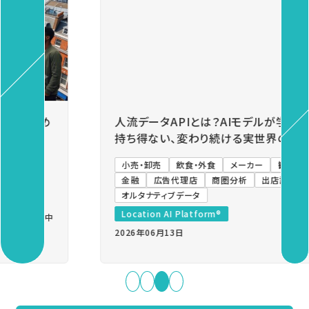
Previous
Next
人流データAPIとは？AIモデルが学習データとして
持ち得ない、変わり続ける実世界の人流をつなぐ
小売・卸売
飲食・外食
メーカー
観光・自治体
金融
広告代理店
商圏分析
出店計画
基礎知識
オルタナティブデータ
Location AI Platform®
2026年06月13日
難易度：中