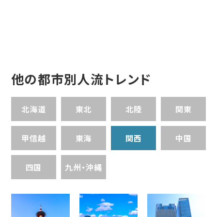
他の都市別人流トレンド
北海道
東北
北陸
関東
甲信越
東海
関西
中国
四国
九州・沖縄