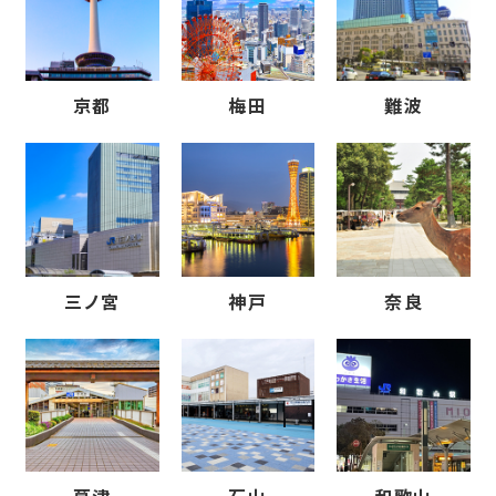
京都
梅田
難波
三ノ宮
神戸
奈良