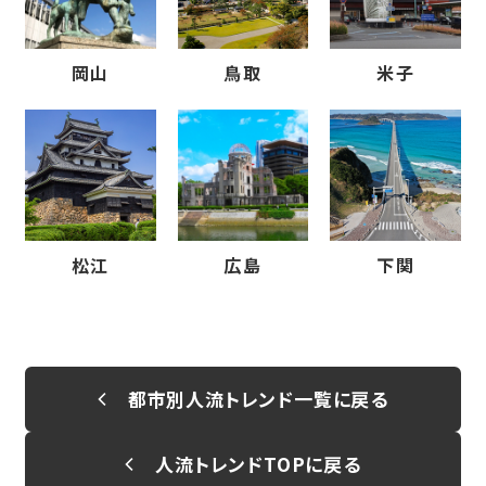
岡山
鳥取
米子
松江
広島
下関
都市別人流トレンド一覧に戻る
人流トレンドTOPに戻る