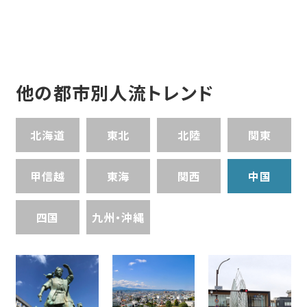
他の都市別人流トレンド
北海道
東北
北陸
関東
甲信越
東海
関西
中国
四国
九州・沖縄