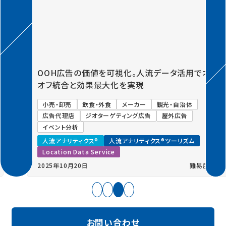
Previous
Next
OOH広告の価値を可視化。人流データ活用でオン
オフ統合と効果最大化を実現
小売・卸売
飲食・外食
メーカー
観光・自治体
広告代理店
ジオターゲティング広告
屋外広告
イベント分析
人流アナリティクス®
人流アナリティクス®ツーリズム
Location Data Service
2025年10月20日
難易度：低
お問い合わせ