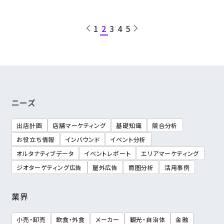
1
2
3
4
5
ニーズ
出店計画
店舗マーケティング
基礎知識
競合分析
お役立ち情報
インバウンド
イベント分析
オルタナティブデータ
イベントレポート
エリアマーケティング
ジオターゲティング広告
屋外広告
商圏分析
活用事例
業界
小売・卸売
飲食・外食
メーカー
観光・自治体
金融