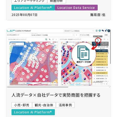
エリアマーケティング
商圏分析
Location AI Platform®
Location Data Service
2025年08月07日
難易度：低
人流データ×自社データで実勢商圏を把握する
小売・卸売
観光・自治体
活用事例
Location AI Platform®