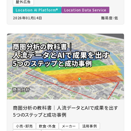
屋外広告
Location AI Platform®
Location Data Service
2026年01月14日
難易度：低
商圏分析の教科書｜人流データとAIで成果を出す
5つのステップと成功事例
小売・卸売
飲食・外食
メーカー
活用事例