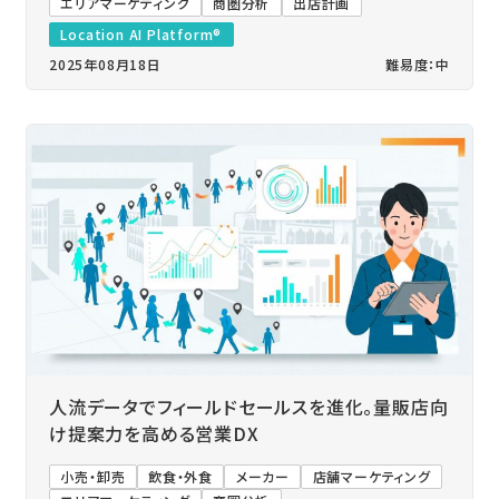
エリアマーケティング
商圏分析
出店計画
Location AI Platform®
2025年08月18日
難易度：中
人流データでフィールドセールスを進化。量販店向
け提案力を高める営業DX
小売・卸売
飲食・外食
メーカー
店舗マーケティング