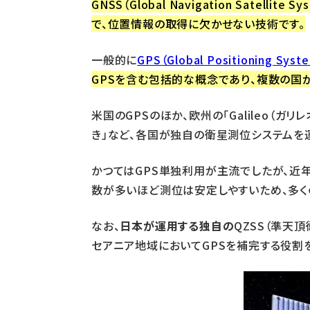
GNSS（Global Navigation Sa
で、位置情報の取得に欠かせない技術です。
一般的に
GPS（Global Positioning Syst
GPSを含む包括的な概念であり、複数の国
米国のGPSのほか、欧州の「Galileo（ガリ
き」など、各国が独自の衛星測位システムを
かつてはGPS単独利用が主流でしたが、近
数が多いほど測位は安定しやすいため、多く
なお、
日本が運用する独自の
QZSS（準天
セアニア地域においてGPSを補完する役割