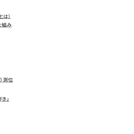
とは）
仕組み
ク）測位
びき」