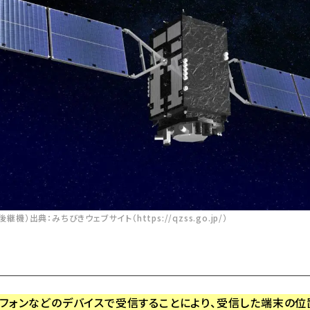
機）出典：みちびきウェブサイト（https://qzss.go.jp/）
フォンなどのデバイスで受信することにより、受信した端末の位