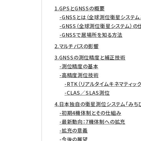
GPSとGNSSの概要
GNSSとは（全球測位衛星システム
GNSS（全球測位衛星システム）の
GNSSで居場所を知る方法
マルチパスの影響
GNSSの測位精度と補正技術
測位精度の基本
高精度測位技術
RTK（リアルタイムキネマティッ
CLAS／SLAS測位
日本独自の衛星測位システム「みち
初期4機体制とその仕組み
最新動向：7機体制への拡充
拡充の意義
今後の展望