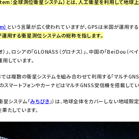
tellite System：全球測位衛星システム）とは、人工衛星を利
em）
という言葉が広く使われていますが、GPSは米国が運用する
が運用する衛星測位システムの総称を指します。
レオ）」、ロシアの「GLONASS（グロナス）」、中国の「BeiDou
運用しています。
年では複数の衛星システムを組み合わせて利用する「マルチGNS
のスマートフォンやカーナビはマルチGNSS受信機を搭載してい
頂衛星システム「
みちびき
」）は、地球全体をカバーしない地域限
を果たしています。