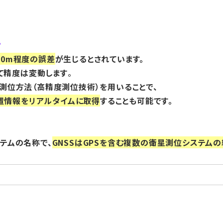
？
30m程度の誤差
が生じるとされています。
て精度は変動します
。
の測位方法（高精度測位技術）を用いることで、
置情報をリアルタイムに取得
することも可能です。
ステムの名称で、
GNSSはGPSを含む複数の衛星測位システム