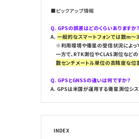
■ピックアップ情報
Q. GPSの誤差はどのくらいありますか
A.
一般的なスマートフォンでは数m〜
※
利用環境や衛星の受信状況によっ
一方で、RTK測位やCLAS測位など
数センチメートル単位の高精度な位
Q.
GPS
とGNSSの違いは何ですか？
A. GPSは米国が運用する衛星測位シ
INDEX