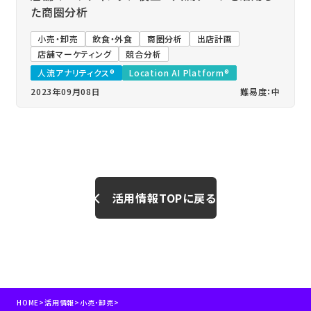
た商圏分析
小売・卸売
飲食・外食
商圏分析
出店計画
店舗マーケティング
競合分析
人流アナリティクス®
Location AI Platform®
2023年09月08日
難易度：中
活用情報TOPに戻る
HOME
>
活用情報
>
小売・卸売
>