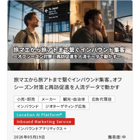
旅マエから旅アトまで繋ぐインバウンド集客。オフ
シーズン対策と再訪促進を人流データで動かす
小売・卸売
メーカー
観光・自治体
広告代理店
インバウンド
ジオターゲティング広告
Location AI Platform®
Inbound Marketing Service
インバウンドアナリティクス＋
2026年05月19日
難易度：中