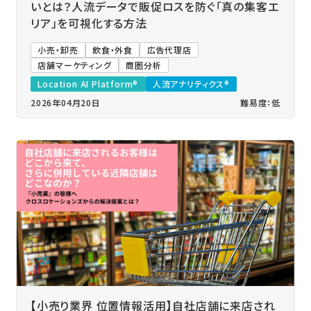
いとは？人流データで販促ロスを防ぐ「真の集客エ
リア」を可視化する方法
小売・卸売
飲食・外食
広告代理店
店舗マーケティング
商圏分析
Location AI Platform®
人流アナリティクス®
2026年04月20日
難易度：低
【小売り業界 位置情報活用】自社店舗に来店され