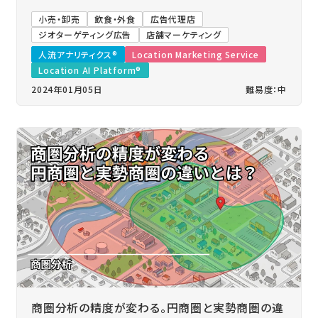
小売・卸売
飲食・外食
広告代理店
ジオターゲティング広告
店舗マーケティング
人流アナリティクス®
Location Marketing Service
Location AI Platform®
2024年01月05日
難易度：中
商圏分析の精度が変わる。円商圏と実勢商圏の違