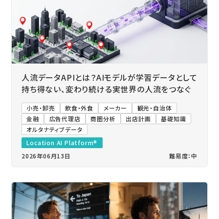
人流データAPIとは？AIモデルが学習データとして
持ち得ない、変わり続ける実世界の人流をつなぐ
小売・卸売
飲食・外食
メーカー
観光・自治体
金融
広告代理店
商圏分析
出店計画
基礎知識
オルタナティブデータ
Location AI Platform®
2026年06月13日
難易度：中