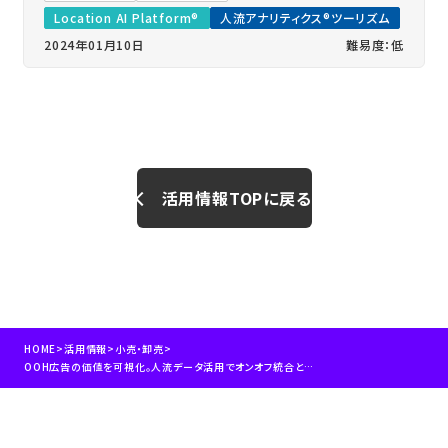
Location AI Platform®
人流アナリティクス®ツーリズム
2024年01月10日
難易度：低
活用情報TOPに戻る
HOME
>
活用情報
>
小売・卸売
>
OOH広告の価値を可視化。人流データ活用でオンオフ統合と効果最大化を実現