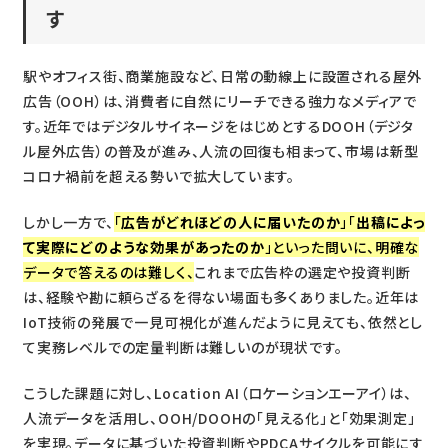
す
駅やオフィス街、商業施設など、日常の動線上に設置される屋外
広告（OOH）は、消費者に自然にリーチできる強力なメディアで
す。近年ではデジタルサイネージをはじめとするDOOH（デジタ
ル屋外広告）の普及が進み、人流の回復も相まって、市場は新型
コロナ禍前を超える勢いで拡大しています。
しかし一方で、
「
広告がどれほどの人に届いたのか
」「
出稿によっ
て実際にどのような効果があったのか
」といった問いに、明確な
データで答えるのは
難しく、
これまで広告枠の選定や投資判断
は、経験や勘に頼らざるを得ない場面も多くありました。近年は
IoT技術の発展で一見可視化が進んだように見えても、依然とし
て実務レベルでの定量判断は難しいのが現状です。
こうした課題に対し、Location AI（ロケーションエーアイ）は、
人流データを活用し、OOH/DOOHの「見える化」と「効果測定」
を実現。データに基づいた投資判断やPDCAサイクルを可能にす