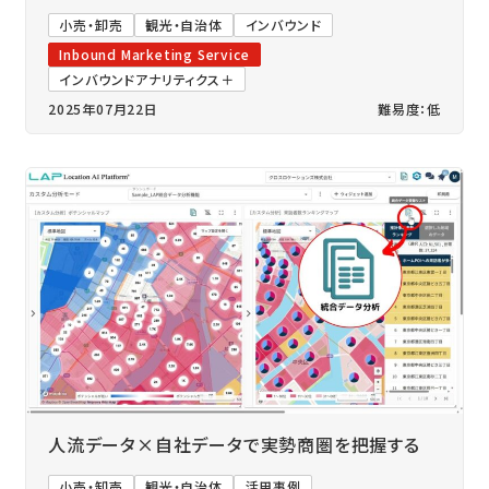
小売・卸売
観光・自治体
インバウンド
Inbound Marketing Service
インバウンドアナリティクス＋
2025年07月22日
難易度：低
人流データ×自社データで実勢商圏を把握する
小売・卸売
観光・自治体
活用事例