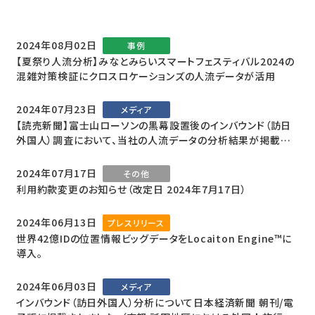
2024年08月02日
事例
【夏祭り人流分析】みなとみらいスマートフェスティバル2024の
混雑対策検証にクロスロケーションズの人流データが活用
2024年07月23日
メディア
【読売新聞】富士山ローソンの黒幕設置後のインバウンド（訪日
外国人）調査において、当社の人流データの分析結果が掲載さ
れました
2024年07月17日
その他
利用約款変更のお知らせ（改定日 2024年7月17日）
2024年06月13日
プレスリリース
世界42億IDの位置情報ビッグデータをLocaiton Engine™に
導入。
2024年06月03日
メディア
インバウンド（訪日外国人）分析について日本経済新聞 朝刊/電