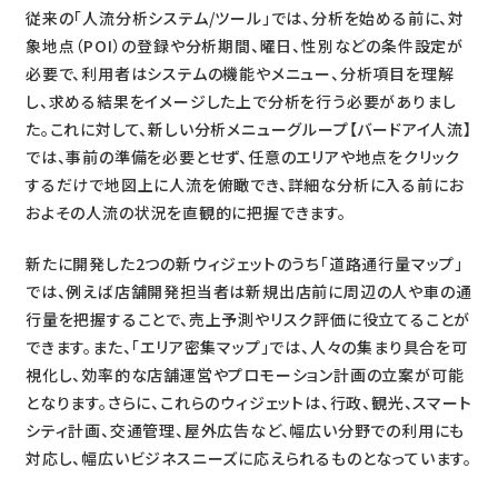
従来の「人流分析システム/ツール」では、分析を始める前に、対
象地点（POI）の登録や分析期間、曜日、性別などの条件設定が
必要で、利用者はシステムの機能やメニュー、分析項目を理解
し、求める結果をイメージした上で分析を行う必要がありまし
た。これに対して、新しい分析メニューグループ【バードアイ人流】
では、事前の準備を必要とせず、任意のエリアや地点をクリック
するだけで地図上に人流を俯瞰でき、詳細な分析に入る前にお
およその人流の状況を直観的に把握できます。
新たに開発した2つの新ウィジェットのうち「道路通行量マップ」
では、例えば店舗開発担当者は新規出店前に周辺の人や車の通
行量を把握することで、売上予測やリスク評価に役立てることが
できます。また、「エリア密集マップ」では、人々の集まり具合を可
視化し、効率的な店舗運営やプロモーション計画の立案が可能
となります。さらに、これらのウィジェットは、行政、観光、スマート
シティ計画、交通管理、屋外広告など、幅広い分野での利用にも
対応し、幅広いビジネスニーズに応えられるものとなっています。