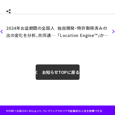
2024年お盆期間の全国人
独自開発・特許取得済みの
出の変化を分析。共同通信
「Location Engine™」から
社他、全国地方紙に掲載さ
人流データを直接転送する
れました。
「Location Data
Service(LDS)」を大幅強
化
お知らせTOPに戻る
HOME
>
お知らせ
>
AIによって、ワンクリックでエリアや店舗前の人流を俯瞰できる新タイプの分析メニューグループ【バードアイ人流】を提供開始