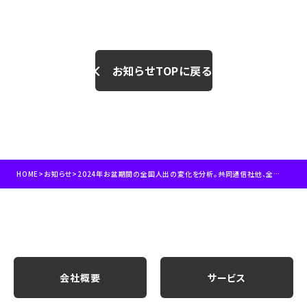
ニューグループ【バードアイ
人流】を提供開始
お知らせTOPに戻る
HOME
>
お知らせ
>
2024年お盆期間の全国人出の変化を分析。共同通信社他、全国地方紙に掲載されました。
会社概要
サービス