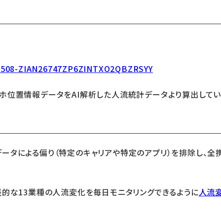
240508-ZIAN26747ZP6ZINTXO2QBZRSYY
ホ位置情報データをAI解析した人流統計データより算出してい
ータによる偏り（特定のキャリアや特定のアプリ）を排除し、全
表的な13業種の人流変化を毎日モニタリングできるように
人流変