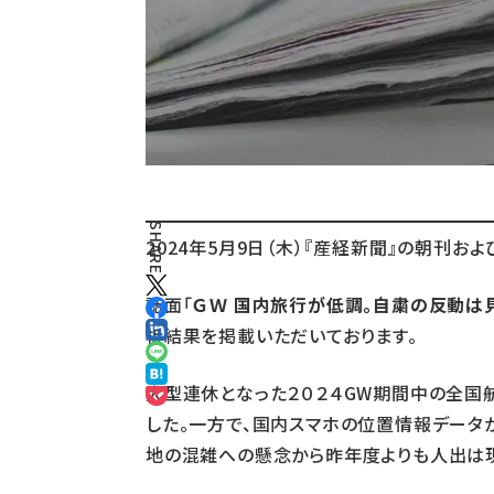
SHARE
2024年5月9日（木）『産経新聞』の朝刊
誌面「
ＧＷ 国内旅行が低調。自粛の反動は
析結果を掲載いただいております。
大型連休となった２０２４GW期間中の全国
した。一方で、国内スマホの位置情報データ
地の混雑への懸念から昨年度よりも人出は現