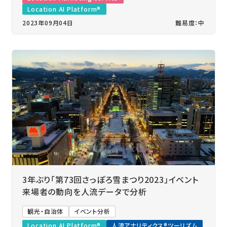
Location AI Platform®
2023年09月04日
難易度：中
3年ぶり「第73回さっぽろ雪まつり2023」イベント
来場者の動向を人流データで分析
観光・自治体
イベント分析
Location AI Platform®
人流アナリティクス®ツーリズム