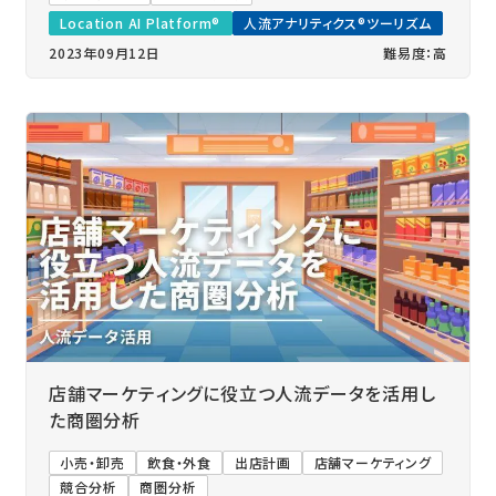
Location AI Platform®
人流アナリティクス®ツーリズム
2023年09月12日
難易度：高
店舗マーケティングに役立つ人流データを活用し
た商圏分析
小売・卸売
飲食・外食
出店計画
店舗マーケティング
競合分析
商圏分析