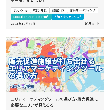
データ活用について
小売・卸売
飲食・外食
出店計画
店舗マーケティング
Location AI Platform®
人流アナリティクス®
2023年12月21日
難易度：中
エリアマーケティングツールの選び方-販売促進に
必要なエリアが見えるる