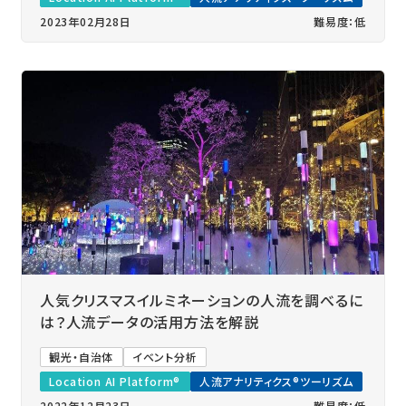
2023年02月28日
難易度：低
人気クリスマスイルミネーションの人流を調べるに
は？人流データの活用方法を解説
観光・自治体
イベント分析
Location AI Platform®
人流アナリティクス®ツーリズム
2022年12月23日
難易度：低