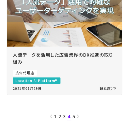
人流データを活用した広告業界のDX推進の取り
組み
広告代理店
Location AI Platform®
2021年01月29日
難易度：中
1
2
3
4
5