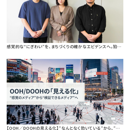
感覚的な“にぎわい”を、まちづくりの確かなエビデンスへ。狛江
市・早稲田大学と挑む、人流データ活用による「ウォーカブルな
まちづくり」の定量検証
【OOH／DOOHの見える化】”なんとなく効いている”から、”根