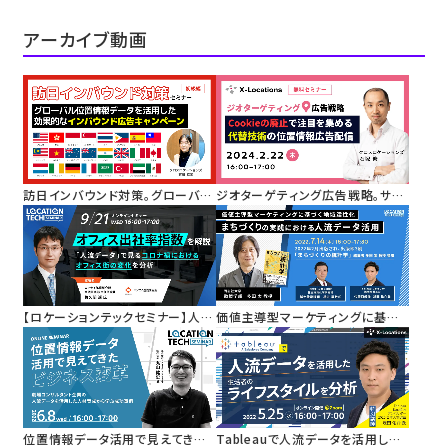
アーカイブ動画
訪日インバウンド対策。グローバル
ジオターゲティング広告戦略。サー
位置情報データを活用した効果的
ドパーティーCookieの廃止で注目
なインバウンド広告キャンペーン
を集める代替技術としての位置情
報を活用した広告配信
【ロケーションテックセミナー】人流
価値主導型マーケティングに基づく
データを活用した「オフィス出社率
地域活性化
指数」を解説
まちづくりの実践における人流デ
ータ活用
位置情報データ活用で見えてきた
Tableauで人流データを活用した