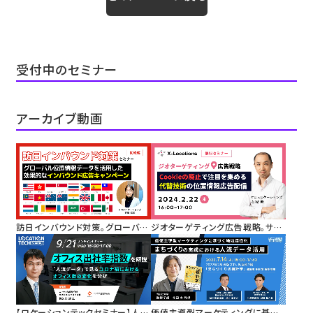
受付中のセミナー
アーカイブ動画
訪日インバウンド対策。グローバル
ジオターゲティング広告戦略。サー
位置情報データを活用した効果的
ドパーティーCookieの廃止で注目
なインバウンド広告キャンペーン
を集める代替技術としての位置情
報を活用した広告配信
【ロケーションテックセミナー】人流
価値主導型マーケティングに基づく