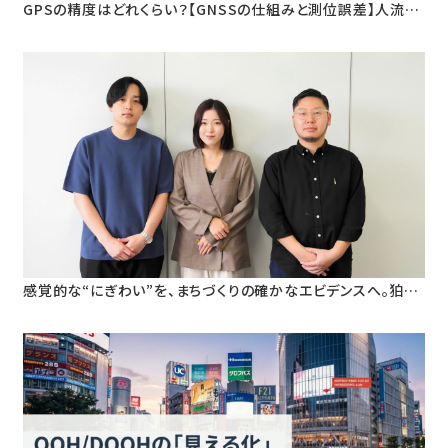
GPSの精度はどれくらい？【GNSSの仕組みと測位誤差】人流デ
ータ活用のための基礎知識
感覚的な“にぎわい”を、まちづくりの確かなエビデンスへ。狛江
市・早稲田大学と挑む、人流データ活用による「ウォーカブルな
まちづくり」の定量検証