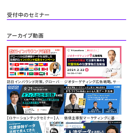
受付中のセミナー
アーカイブ動画
訪日インバウンド対策。グローバル
ジオターゲティング広告戦略。サー
位置情報データを活用した効果的
ドパーティーCookieの廃止で注目
なインバウンド広告キャンペーン
を集める代替技術としての位置情
報を活用した広告配信
【ロケーションテックセミナー】人流
価値主導型マーケティングに基づく
データを活用した「オフィス出社率
地域活性化
指数」を解説
まちづくりの実践における人流デ