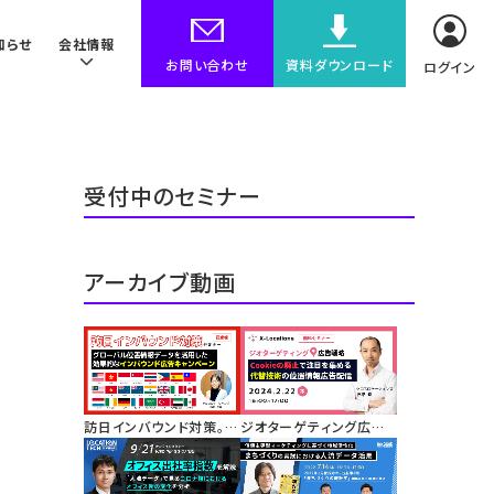
知らせ
会社情報
お問い合わせ
資料ダウンロード
ログイン
受付中のセミナー
アーカイブ動画
訪日インバウンド対策。グ
ジオターゲティング広告
ローバル位置情報データ
戦略。サードパーティー
を活用した効果的なイン
Cookieの廃止で注目を