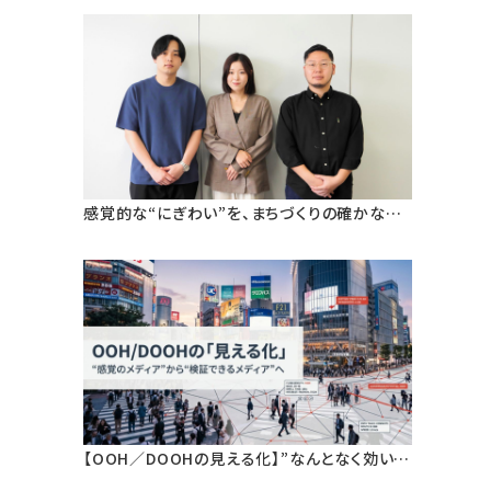
感覚的な“にぎわい”を、まちづくりの確かなエ
ビデンスへ。狛江市・早稲田大学と挑む、人流デ
ータ活用による「ウォーカブルなまちづくり」の
定量検証
【OOH／DOOHの見える化】”なんとなく効いて
いる”から、”根拠を持って語れる”へ。人流デー