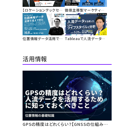
バウンド広告キャンペー
集める代替技術としての
ン
位置情報を活用した広告
【ロケーションテックセミ
価値主導型マーケティン
配信
ナー】人流データを活用し
グに基づく地域活性化
た「オフィス出社率指数」
まちづくりの実践におけ
を解説
る人流データ活用
位置情報データ活用で見
Tableauで人流データを
えてきたビジネス変革
活用した生活者のライフ
スタイルを分析
活用情報
GPSの精度はどれくらい？【GNSSの仕組みと
測位誤差】人流データ活用のための基礎知識