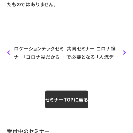
たものではありません。
ロケーションテックセミ
共同セミナー コロナ禍
ナー「コロナ禍だからこ
で必要となる 「人流デー
そ有効活用！はじめての
タを活用した商圏分析
位置情報×SNS広告」
による店舗集客施策」 ～
位置情報ビックデータ活
用×Googleマイビジネ
ス活用を学ぶ～
セミナーTOPに戻る
受付中のセミナー