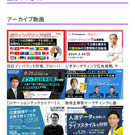
アーカイブ動画
訪日インバウンド対策。グローバル
ジオターゲティング広告戦略。サー
位置情報データを活用した効果的
ドパーティーCookieの廃止で注目
なインバウンド広告キャンペーン
を集める代替技術としての位置情
報を活用した広告配信
【ロケーションテックセミナー】人流
価値主導型マーケティングに基づく
データを活用した「オフィス出社率
地域活性化
指数」を解説
まちづくりの実践における人流デ
ータ活用