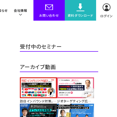
知らせ
会社情報
お問い合わせ
資料ダウンロード
ログイン
受付中のセミナー
アーカイブ動画
訪日インバウンド対策。グ
ジオターゲティング広告
ローバル位置情報データ
戦略。サードパーティー
を活用した効果的なイン
Cookieの廃止で注目を