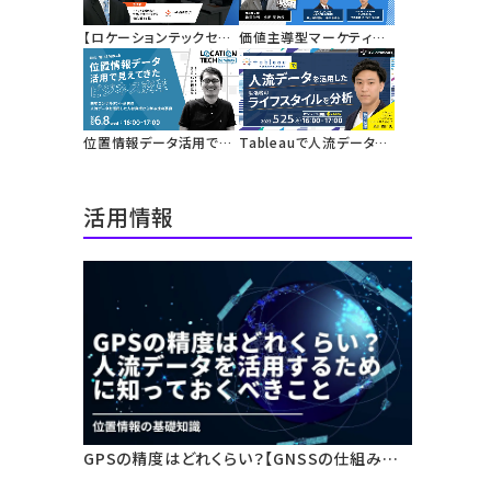
バウンド広告キャンペー
集める代替技術としての
ン
位置情報を活用した広告
【ロケーションテックセミ
価値主導型マーケティン
配信
ナー】人流データを活用し
グに基づく地域活性化
た「オフィス出社率指数」
まちづくりの実践におけ
を解説
る人流データ活用
位置情報データ活用で見
Tableauで人流データを
えてきたビジネス変革
活用した生活者のライフ
スタイルを分析
活用情報
GPSの精度はどれくらい？【GNSSの仕組みと
測位誤差】人流データ活用のための基礎知識