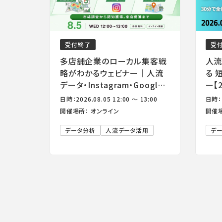
受付終了
受
多店舗企業のローカル集客戦
人流
略がわかるウェビナー｜人流
る 
データ・Instagram・Google
ー【
マップの実践活用
ン】
日時：2026.08.05 12:00 ～ 13:00
日時：2
開催場所： オンライン
開催場
データ分析
人流データ活用
デ