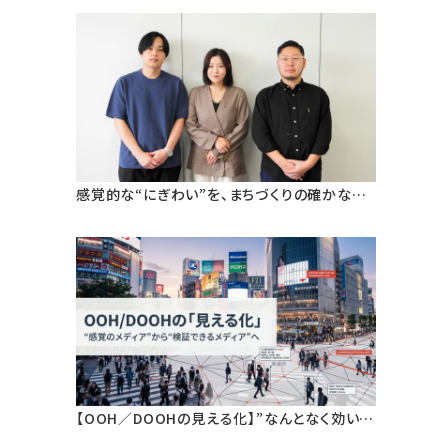
感覚的な“にぎわい”を、まちづくりの確かなエ
ビデンスへ。狛江市・早稲田大学と挑む、人流デ
ータ活用による「ウォーカブルなまちづくり」の
定量検証
【OOH／DOOHの見える化】”なんとなく効いて
いる”から、”根拠を持って語れる”へ。人流デー