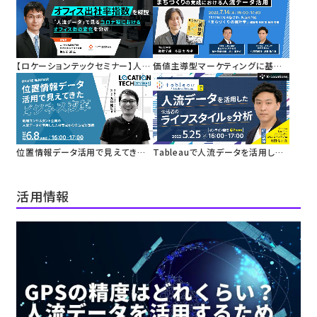
なインバウンド広告キャンペーン
を集める代替技術としての位置情
報を活用した広告配信
【ロケーションテックセミナー】人流
価値主導型マーケティングに基づく
データを活用した「オフィス出社率
地域活性化
指数」を解説
まちづくりの実践における人流デ
ータ活用
位置情報データ活用で見えてきた
Tableauで人流データを活用した
ビジネス変革
生活者のライフスタイルを分析
活用情報