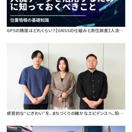
GPSの精度はどれくらい？【GNSSの仕組みと測位誤差】人流デ
ータ活用のための基礎知識
感覚的な“にぎわい”を、まちづくりの確かなエビデンスへ。狛江
市・早稲田大学と挑む、人流データ活用による「ウォーカブルな
まちづくり」の定量検証