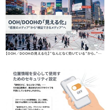
【OOH／DOOHの見える化】”なんとなく効いている”から、”根
拠を持って語れる”へ。人流データが変える屋外広告の新基準