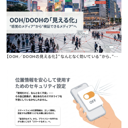
【OOH／DOOHの見える化】”なんとなく効いている”から、”根
拠を持って語れる”へ。人流データが変える屋外広告の新基準