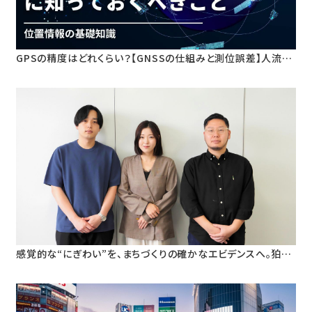
GPSの精度はどれくらい？【GNSSの仕組みと測位誤差】人流デ
ータ活用のための基礎知識
感覚的な“にぎわい”を、まちづくりの確かなエビデンスへ。狛江
市・早稲田大学と挑む、人流データ活用による「ウォーカブルな
まちづくり」の定量検証