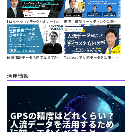
報を活用した広告配信
【ロケーションテックセミナー】人流
価値主導型マーケティングに基づく
データを活用した「オフィス出社率
地域活性化
指数」を解説
まちづくりの実践における人流デ
ータ活用
位置情報データ活用で見えてきた
Tableauで人流データを活用した
ビジネス変革
生活者のライフスタイルを分析
活用情報