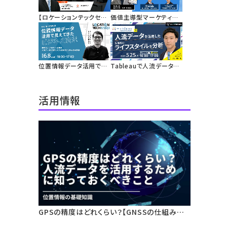
バウンド広告キャンペー
集める代替技術としての
ン
位置情報を活用した広告
【ロケーションテックセミ
価値主導型マーケティン
配信
ナー】人流データを活用し
グに基づく地域活性化
た「オフィス出社率指数」
まちづくりの実践におけ
を解説
る人流データ活用
位置情報データ活用で見
Tableauで人流データを
えてきたビジネス変革
活用した生活者のライフ
スタイルを分析
活用情報
GPSの精度はどれくらい？【GNSSの仕組みと
測位誤差】人流データ活用のための基礎知識