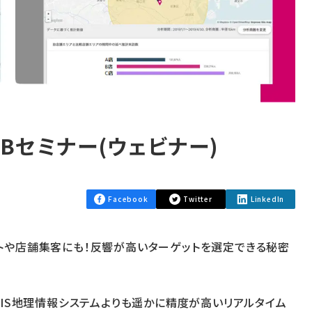
Bセミナー(ウェビナー)
Facebook
Twitter
LinkedIn
トや店舗集客にも！反響が高いターゲットを選定できる秘密
GIS地理情報システムよりも遥かに精度が高いリアルタイム