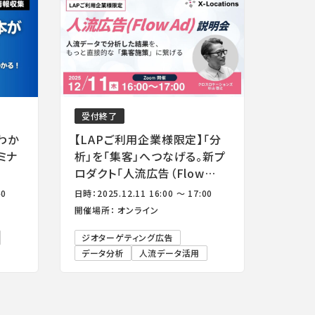
受付終了
わか
【LAPご利用企業様限定】「分
ミナ
析」を「集客」へつなげる。新プ
ロダクト「人流広告（Flow
Ad）」説明会
40
日時：2025.12.11 16:00 ～ 17:00
開催場所： オンライン
ジオターゲティング広告
データ分析
人流データ活用