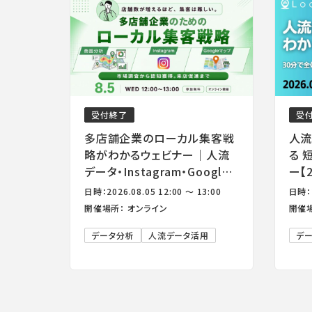
受付終了
受
多店舗企業のローカル集客戦
人流
略がわかるウェビナー｜人流
る 
データ・Instagram・Google
ー【
マップの実践活用
ン】
日時：2026.08.05 12:00 ～ 13:00
日時：2
開催場所： オンライン
開催場
データ分析
人流データ活用
デ