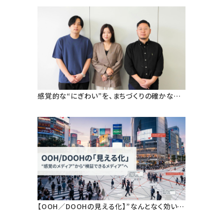
感覚的な“にぎわい”を、まちづくりの確かなエ
ビデンスへ。狛江市・早稲田大学と挑む、人流デ
ータ活用による「ウォーカブルなまちづくり」の
定量検証
【OOH／DOOHの見える化】”なんとなく効いて
いる”から、”根拠を持って語れる”へ。人流デー