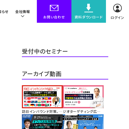
知らせ
会社情報
お問い合わせ
資料ダウンロード
ログイン
受付中のセミナー
アーカイブ動画
訪日インバウンド対策。グ
ジオターゲティング広告
ローバル位置情報データ
戦略。サードパーティー
を活用した効果的なイン
Cookieの廃止で注目を