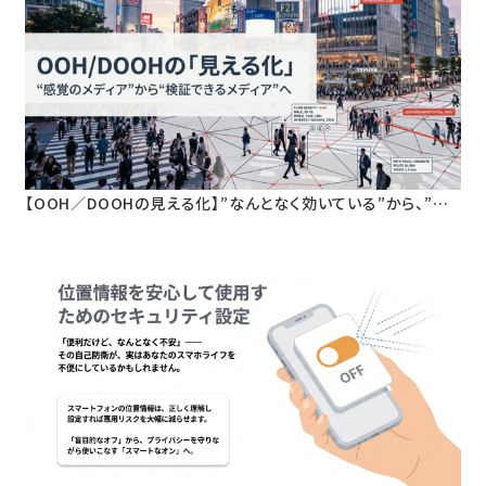
【OOH／DOOHの見える化】”なんとなく効いている”から、”根
拠を持って語れる”へ。人流データが変える屋外広告の新基準