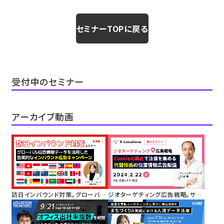
27日開催
1月29日開催
セミナーTOPに戻る
受付中のセミナー
アーカイブ動画
訪日インバウンド対策。グローバル
ジオターゲティング広告戦略。サー
位置情報データを活用した効果的
ドパーティーCookieの廃止で注目
なインバウンド広告キャンペーン
を集める代替技術としての位置情