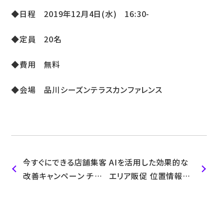
◆日程 2019年12月4日(水) 16:30-
◆定員 20名
◆費用 無料
◆会場 品川シーズンテラスカンファレンス
今すぐにできる店舗集客
AIを活用した効果的な
改善キャンペーン チラ
エリア販促 位置情報ビ
シやDM,オンライン広告
ッグデータ分析から施策
での集客効果を位置情
実施、改善までのPDCA
報で改善！2019年11月
サイクルの構築 2020年