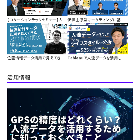
報を活用した広告配信
【ロケーションテックセミナー】人流
価値主導型マーケティングに基づく
データを活用した「オフィス出社率
地域活性化
指数」を解説
まちづくりの実践における人流デ
ータ活用
位置情報データ活用で見えてきた
Tableauで人流データを活用した
ビジネス変革
生活者のライフスタイルを分析
活用情報