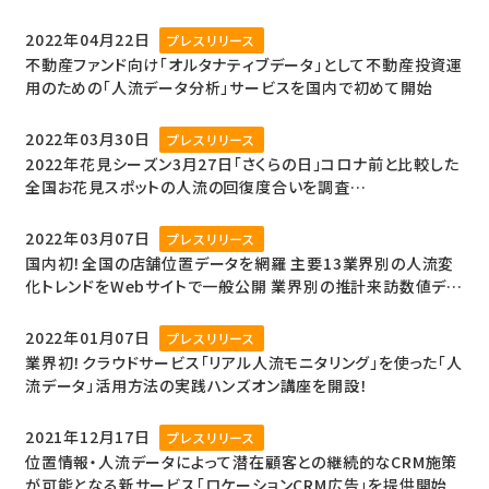
2022年04月22日
プレスリリース
不動産ファンド向け「オルタナティブデータ」として不動産投資運
用のための「人流データ分析」サービスを国内で初めて開始
2022年03月30日
プレスリリース
2022年花見シーズン3月27日「さくらの日」コロナ前と比較した
全国お花見スポットの人流の回復度合いを調査
東京井の頭公園周辺はコロナ前と比べて83%まで回復
2022年03月07日
プレスリリース
国内初！全国の店舗位置データを網羅 主要13業界別の人流変
化トレンドをWebサイトで一般公開 業界別の推計来訪数値デー
タの販売も開始
2022年01月07日
プレスリリース
業界初！クラウドサービス「リアル人流モニタリング」を使った「人
流データ」活用方法の実践ハンズオン講座を開設！
2021年12月17日
プレスリリース
位置情報・人流データによって潜在顧客との継続的なCRM施策
が可能となる新サービス「ロケーションCRM広告」を提供開始