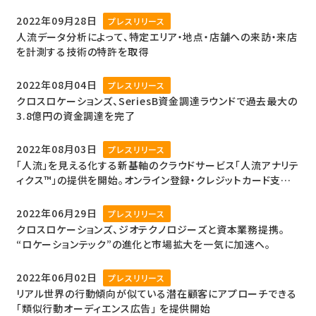
置情報広告の拡充と、外国人の国内人流分析サービスの提供を
開始
2022年09月28日
プレスリリース
人流データ分析によって、特定エリア・地点・店舗への来訪・来店
を計測する技術の特許を取得
2022年08月04日
プレスリリース
クロスロケーションズ、SeriesB資金調達ラウンドで過去最大の
3.8億円の資金調達を完了
2022年08月03日
プレスリリース
「人流」を見える化する新基軸のクラウドサービス「人流アナリテ
ィクス™️」の提供を開始。オンライン登録・クレジットカード支払
い、月額11,000円（税込）ですぐに利用可能
2022年06月29日
プレスリリース
クロスロケーションズ、ジオテクノロジーズと資本業務提携。
“ロケーションテック”の進化と市場拡大を一気に加速へ。
2022年06月02日
プレスリリース
リアル世界の行動傾向が似ている潜在顧客にアプローチできる
「類似行動オーディエンス広告」 を提供開始