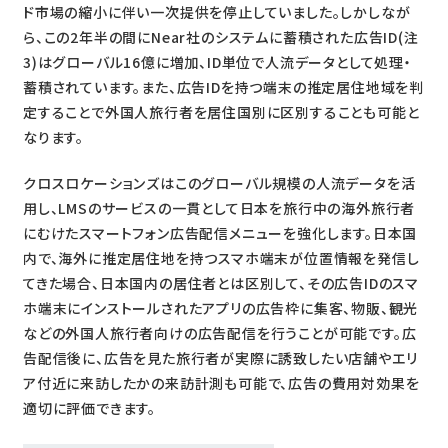
ド市場の縮小に伴い一次提供を停止していました。しかしなが
ら、この2年半の間にNear社のシステムに蓄積された広告ID(注
3)はグローバル16億に増加、ID単位で人流データとして処理・
蓄積されています。また、広告IDを持つ端末の推定居住地域を判
定することで外国人旅行者を居住国別に区別することも可能と
なります。
クロスロケーションズはこのグローバル規模の人流データを活
用し、LMSのサービスの一貫として日本を旅行中の海外旅行者
にむけたスマートフォン広告配信メニューを強化します。日本国
内で、海外に推定居住地を持つスマホ端末が位置情報を発信し
てきた場合、日本国内の居住者とは区別して、その広告IDのスマ
ホ端末にインストールされたアプリの広告枠に集客、物販、観光
などの外国人旅行者向けの広告配信を行うことが可能です。広
告配信後に、広告を見た旅行者が実際に誘致したい店舗やエリ
ア付近に来訪したかの来訪計測も可能で、広告の費用対効果を
適切に評価できます。