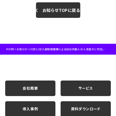
お知らせTOPに戻る
HOME
>
お知らせ
>
10月11日入国制限撤廃による訪日外国人の人流拡大に対応。世界16億IDの位置情報データ分析による外国人旅行者向け位置情報広告の拡充と、外国人の国内人流分析サービスの提供を開始
会社概要
サービス
導入事例
資料ダウンロード