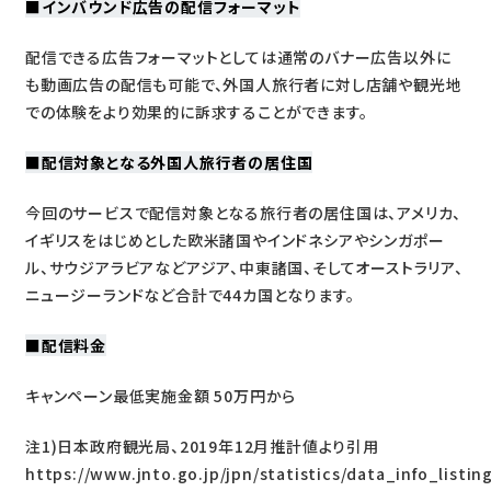
■インバウンド広告の配信フォーマット
配信できる広告フォーマットとしては通常のバナー広告以外に
も動画広告の配信も可能で、外国人旅行者に対し店舗や観光地
での体験をより効果的に訴求することができます。
■
配信対象
となる外国人旅行者の居住国
今回のサービスで配信対象となる旅行者の居住国は、アメリカ、
イギリスをはじめとした欧米諸国やインドネシアやシンガポー
ル、サウジアラビアなどアジア、中東諸国、そしてオーストラリア、
ニュージーランドなど合計で44カ国となります。
■
配信料金
キャンペーン最低実施金額 50万円から
注1)日本政府観光局、2019年12月推計値より引用
https://www.jnto.go.jp/jpn/statistics/data_info_listi