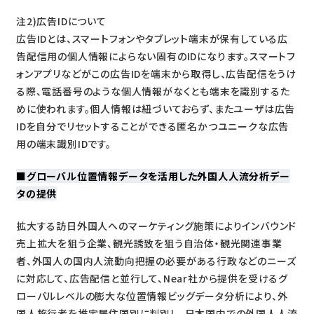
注2)広告IDについて
広告IDとは、スマートフォンやタブレット端末が保有している広
告配信用の個人情報によらない固有のIDになります。スマートフ
ォンアプリなどがこの広告IDを端末から取得し、広告配信をうけ
る際、電話番号のような個人情報がなくとも端末を識別するた
めに使われます。個人情報は紐づいておらず、またユーザは広告
IDを自分でリセットすることができる匿名かつユニークな広告
用の端末識別IDです。
■
グローバル位置情報データを活用した外国人人流分析デー
タの提供
拡大する訪日外国人へのマーケティング施策によりインバウンド
売上拡大を狙う企業、観光誘致を狙う自治体・観光関連事業
者、外国人の国内人流動向把握の必要がある行政などのニーズ
に対応して、広告配信と並行して、Near社から提供を受けるグ
ローバルレベルの膨大な位置情報ビッグデータ分析により、外
国人旅行者を推定居住国別に判別し、日本国内での外国人人流