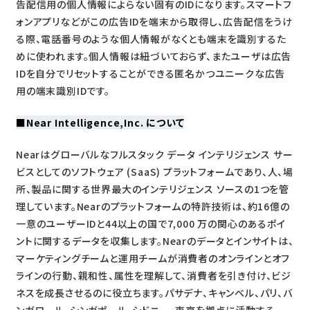
告配信用の個人情報によらない固有のIDになります。スマートフ
ォンアプリなどがこの広告IDを端末から取得し、広告配信をうけ
る際、電話番号のような個人情報がなくとも端末を識別するた
めに使われます。個人情報は紐づいておらず、またユーザは広告
IDを自分でリセットすることができる匿名かつユニークな広告
用の端末識別IDです。
■
Near Intelligence,Inc. について
Nearはグローバルなフルスタック データ インテリジェンス サー
ビスとしてのソフトウェア (SaaS) プラットフォームであり、人、場
所、製品に関する世界最大のインテリジェンス ソースの1つを管
理しています。Nearのプラットフォームの特許技術は、約16億の
一意のユーザーIDと44以上の国で7,000 万の関心のあるポイ
ントに関するデータを収集します。Nearのデータとインサイトは、
マーケティングチームと運用チームが消費者のオンラインとオフ
ラインの行動、親和性、属性を理解して、消費者を引き付け、ビジ
ネスを成長させるのに役立ちます。パサデナ、キャンベル、パリ、バ