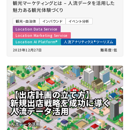
観光マーケティングとは – 人流データを活用した
魅力ある観光体験づくり
観光・自治体
インバウンド
イベント分析
Location Data Service
Location Marketing Service
Location AI Platform®
人流アナリティクス®ツーリズム
2023年12月27日
難易度：低