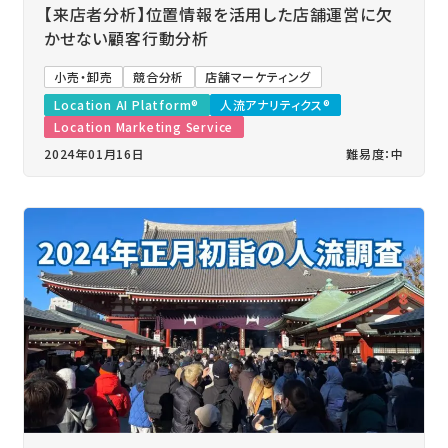
【来店者分析】位置情報を活用した店舗運営に欠
かせない顧客行動分析
小売・卸売
競合分析
店舗マーケティング
Location AI Platform®
人流アナリティクス®
Location Marketing Service
2024年01月16日
難易度：中