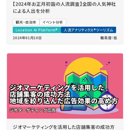
【2024年お正月初詣の人流調査】全国の人気神社
による人出を分析
観光・自治体
イベント分析
Location AI Platform®
人流アナリティクス®ツーリズム
2024年01月10日
難易度：低
ジオマーケティングを活用した店舗集客の成功方