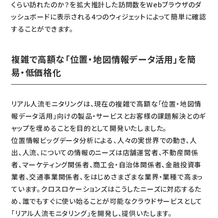
くらい訪れたのか？を拡大推計した訪問数をWebブラウザのダ
ッシュボードに表示される4つのウィジェットによって簡単に確認
することができます。
複雑で高額な「位置・地図情報データ活用」を簡
易・低価格化
リアル人流モニタリングは、現在の複雑で高額な「位置・地図情
報データ活用」向けの製品・サービスとお客様の課題解決とのギ
ャップを埋めることを目的として開発いたしました。
位置情報ビッグデータ分析による、人々の実世界での動き、人
出、人流、についての情報のニーズは店舗運営者、不動産関係
者、マーケティング関係者、商工会・自治体関係者、金融投資事
業者、交通事業関係者、をはじめさまざまな業界・業種で高まっ
ています。クロスロケーションズはこうしたニーズに対応するた
め、誰でもすぐに使い始ることが可能なクラウドサービスとして
「リアル人流モニタリング」を開発し、提供いたします。