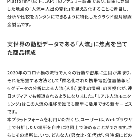
Platform
®
（以下、LAP）」のファミリー製品であり、自由に登録
した地点の「人流＝人出の変化」を見える化することに着目し、
分析や比較をカンタンにできるように特化したクラウド型月額課
金製品です。
実世界の動態データである「人流」に焦点を当て
た商品構成
2020年のコロナ禍の流行で人々の行動や密集に注目が集まり、
それを把握する方法として「匿名化された携帯電話位置情報ビ
ッグデータの分析による人流（人出）変化の情報」の可視化が、連
日メディアでも報道されるようになりました。「リアル人流モニタ
リング」はこの人流の推移を誰でも簡単に活用できる新サービス
です。
本プラットフォームを利用いただくと、ユーザーは、Webブラウザ
上で分析したい場所を自由に地図上で決めることができます。さ
らにその場所に、いつ、どんな人(男女比・年代)が、何時頃にどの