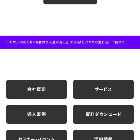
HOME
>
お知らせ
>
実世界の人流が見える！わかる！ビジネスが変わる！ “簡単に自由な地点の人流変化を把握” 店舗周り、地域、繁華街の人出の可視化で、さまざまな企業活動の”実世界動態データ”活用 を後押し
会社概要
サービス
導入事例
資料ダウンロード
セミナー・イベント
活用情報