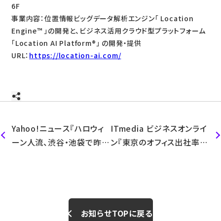
6F
事業内容：位置情報ビッグデータ解析エンジン「 Location
Engine™ 」の開発と、ビジネス活用クラウド型プラットフォーム
「Location AI Platform
®
」 の開発・提供
URL：
https://location-ai.com/
Yahoo!ニュース『ハロウィ
ITmedia ビジネスオンライ
ーン人流、渋谷・池袋で昨年
ン『東京のオフィス出社率指
比9％増 女性比率は微減
数の動向：緊急事態宣言の
も、男性が増加』記事にて弊
解除後もオフィス回帰の動
社のデータをご紹介いただ
きは緩やか』記事にて弊社
きました。
のデータをご紹介いただき
ました。
お知らせTOPに戻る