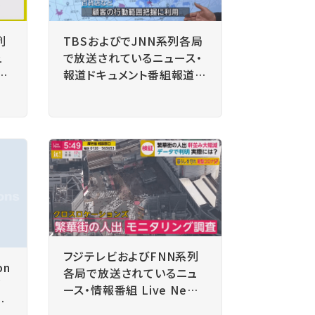
列
TBSおよびでJNN系列各局
ュ
で放送されているニュース・
い
報道ドキュメント番組報道特
m
集 において、Location AI
ク
Platform による調査データ
会
や当社クロスロケーションズ
紹
株式会社の技術、事業内容
をご紹介いただきました。
フジテレビおよびFNN系列
on
各局で放送されているニュ
消
ース・情報番組 Live News
パ
it! において、Location AI