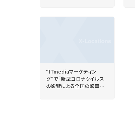
き
よる調査データや当社クロ
スロケーションズ株式会社
の技術、事業内容をご紹介い
ただきました。
“ITmediaマーケティン
グ”で「新型コロナウイルス
の影響による全国の繁華街・
観光地の訪問者数減」を掲
載いただきました。