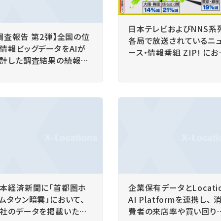
日本テレビおよびNNS系
調査報告 第2弾】全国の位
各局で放送されているニ
情報ビッグデータをAIが
ース・情報番組 ZIP! にお
計した調査結果の続報を
て、Location AI Platfor
表 新型コロナウイルス感
による調査データや当社
症対策の政府基本方針発
ロスロケーションズ株式
前後で 人の流れの変化が
社の技術、事業内容をご
明に
介いただきました。
本経済新聞に「首都圏ホ
企業保有データとLocati
ムタウン暗雲」において、
AI Platformを連携し、 
社のデータを掲載いただ
費者の来店率や買い回り