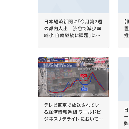
日本経済新聞に「今月第2週
【
の都内人出 渋谷で減少率
置
縮小 自粛継続に課題」にお
推
いて、弊社のデータを掲載い
発
ただきました。
染
表
鮮
テレビ東京で放送されてい
日
る経済情報番組 ワールドビ
ー
ジネスサテライト において、
弊
Location AI Platform に