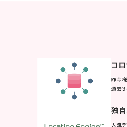
コロ
昨今様
過去３
独自
人流デ