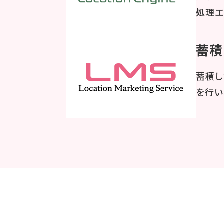
処理エン
蓄積
蓄積した
を行い