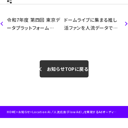
令和7年度 第四回 東京デ
ドームライブに集まる推し
ータプラットフォーム
活ファンを人流データで分
（TDPF）コミュニティイベン
析 「日経エンタテインメン
トに代表の小尾が登壇しま
ト！」2026年4月号に掲載
した
お知らせTOPに戻る
HOME
>
お知らせ
>
Location AI、「人流広告（Flow Ad）」を実現するAdオーディエンス生成機能を外部提供開始