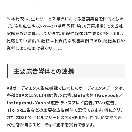
※本比較は、生活サービス業界における店舗集客を目的とした
デジタル広告キャンペーン（単月予算：約50万円規模）での当社
実績をもとに算出しています。※配信媒体は主要DSPを活用し、
比較しています。※数値は代表的な改善事例であり、配信条件や
業種により結果は異なります。
主要広告媒体との連携
Adオーディエンス生成機能
で出力したオーディエンスデータは、
各種DSP
のほか、
LINE広告、X広告、Meta広告（Facebook／
Instagram）、Yahoo!広告 ディスプレイ広告、TVer広告、
TikTok広告
などの主要な広告媒体で配信できます。特にクリテ
オ社のDSPではセルフサービスでの運用も可能で、企業や広告
代理店が自らスピーディに施策を実行できます。