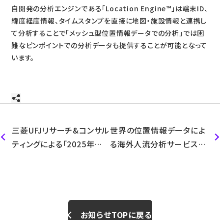
自開発の分析エンジンである「Location Engine™」は端末ID、
緯度経度情報、タイムスタンプを直接に地図・施設情報と連携し
て分析することで「メッシュ型位置情報データでの分析」では困
難なピンポイントでの分析データも提供することが可能となって
います。
三菱UFJリサーチ&コンサル
世界の位置情報データによ
ティングによる「2025年大
る海外人流分析サービスを
阪・関西万博 来場者分析
開始
（全期間）」のレポートに当
社の人流データが活用され
ました
お知らせTOPに戻る