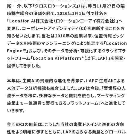
尾 一介、以下「クロスロケーションズ」）は、昨日11月27日の臨
時株主総会の決議を経て、2026年1月1日付で社名を
「Location AI株式会社（ロケーションエーアイ株式会社）」へ
変更し、コーポレートアイデンティティ（CI）を刷新することをお
知らせいたします。当社は2018年の創業以来、位置情報ビッグ
データをAI技術のマシンラーニングにより処理する「Location
Engine™」および、そのデータを分析・可視化するクラウドプラ
ットフォーム「Location AI Platform®（以下、LAP）」を開発・
提供してきました。
本年は、生成AIの飛躍的な進化を背景に、LAPに生成AIによる
人流データ分析機能も統合しました。LAPは今後、「実世界の人
流データを核に、多様なデータと機能を統合し、マーケティング
施策まで一気通貫で実行できるプラットフォーム」へと進化して
いきます。
今回のCIの刷新は、こうした当社の事業ドメインと進化の方向
性をより明確に示すとともに、LAPのさらなる発展とグローバル