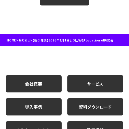
HOME
>
お知らせ
>
【新CI発表】2026年1月1日より社名を「Location AI株式会社（ロケーションエーアイ株式会社）」へ変更
会社概要
サービス
導入事例
資料ダウンロード