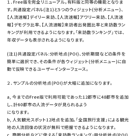
１．Free版を完全リニューアル。有料版と同等の機能となりま
す。共通設定パネル(注1)と5つのウィジェット(分析メニュー)、
【人流速報】デイリー来訪、【人流速報】アワリー来訪、【人流速
報】デモグラ比率、【人流速報】来訪者出発圏比率と来訪数ラン
キングが利用できるようになります。「来訪数ランキング」では、
年収データも表示されるようになります。
(注1)共通設定パネル:分析地点(POI)、分析期間などの条件を
簡単に選択でき、その条件が各ウィジェット(分析メニュー)に自
動で反映できるユーザーインターフェース。
２．サンプルの分析地点(POI)が大幅に追加になります。
a, 今までのFree版で利用可能であった12都市に48都市を追加
し、計60都市の人流データが見られるよう
になります。
b, 人気観光スポット12地点を追加。「全国旅行支援」による観光
地の人流回復の状況が無料で把握できるようになります。
c, 商圏分析などに使える「来訪数ランキング」用分析地点(POI)