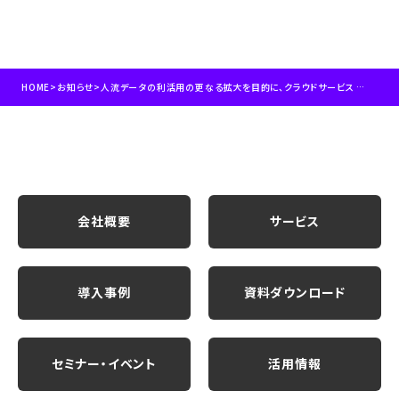
HOME
>
お知らせ
>
人流データの利活用の更なる拡大を目的に、クラウドサービス “人流アナリティクス”をリニューアル
会社概要
サービス
導入事例
資料ダウンロード
セミナー・イベント
活用情報