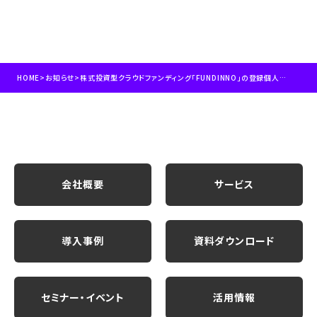
HOME
>
お知らせ
>
株式投資型クラウドファンディング「FUNDINNO」の登録個人投資家へ任意の地点の「人流」が簡単に確認可能な「LAP人流モニタリング」を提供
会社概要
サービス
導入事例
資料ダウンロード
セミナー・イベント
活用情報