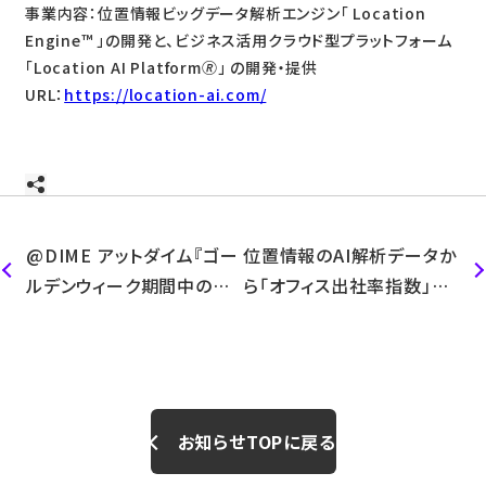
事業内容：位置情報ビッグデータ解析エンジン「 Location
Engine™️ 」の開発と、ビジネス活用クラウド型プラットフォーム
「Location AI Platform🄬」 の開発・提供
URL：
https://location-ai.com/
@DIME アットダイム『ゴー
位置情報のAI解析データか
ルデンウィーク期間中の人
ら「オフィス出社率指数」を
流、ホームセンターは今年
ニッセイ基礎研究所と共同
最大に』記事にて弊社デー
で開発
タをご紹介いただきました。
お知らせTOPに戻る