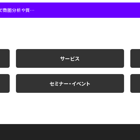
“IoTNEWS”で、「クロスロケーションズ、AI活用で商圏分析や買い回り分析を高速に視覚化する新機能を提供開始」を掲載頂きました。
サービス
セミナー・イベント