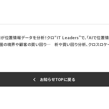
、「AIが位置情報データを分析！クロ
“IT Leaders”で、「AIで
商圏の境界や顧客の買い回り傾
析や買い回り分析、クロスロケ
提供」を掲載頂きました。
きました。
お知らせTOPに戻る